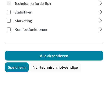
glasklar 250ml
Technisch erforderlich
Statistiken
Marketing
Komfortfunktionen
Bildergalerie überspringen
Alle akzeptieren
Speichern
Nur technisch notwendige