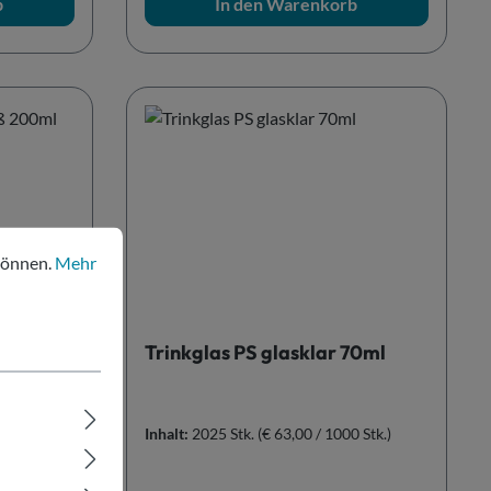
b
In den Warenkorb
nen.
Mehr Informationen ...
können.
Mehr
weiß
Trinkglas PS glasklar 70ml
 Stk.)
Inhalt:
2025 Stk.
(€ 63,00 / 1000 Stk.)