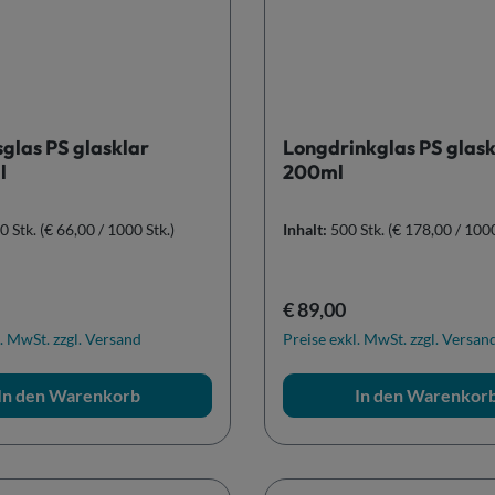
glas PS glasklar
Longdrinkglas PS glask
l
200ml
0 Stk.
(€ 66,00 / 1000 Stk.)
Inhalt:
500 Stk.
(€ 178,00 / 1000
r Preis:
Regulärer Preis:
€ 89,00
. MwSt. zzgl. Versand
Preise exkl. MwSt. zzgl. Versan
In den Warenkorb
In den Warenkor