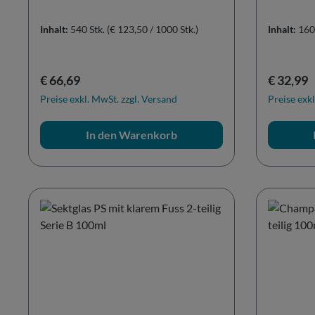
Inhalt:
540 Stk.
(€ 123,50 / 1000 Stk.)
Inhalt:
160
Regulärer Preis:
Reguläre
€ 66,69
€ 32,99
Preise exkl. MwSt. zzgl. Versand
Preise exkl
In den Warenkorb