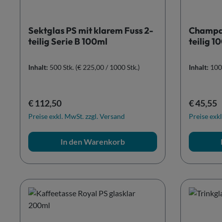
Sektglas PS mit klarem Fuss 2-
Champag
teilig Serie B 100ml
teilig 1
Inhalt:
500 Stk.
(€ 225,00 / 1000 Stk.)
Inhalt:
100
Regulärer Preis:
Reguläre
€ 112,50
€ 45,55
Preise exkl. MwSt. zzgl. Versand
Preise exkl
In den Warenkorb