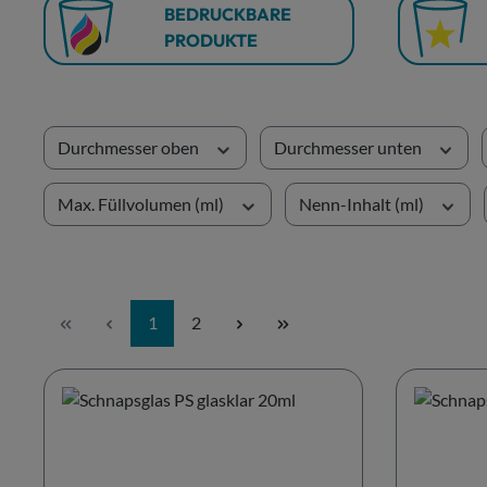
BEDRUCKBARE
PRODUKTE
Durchmesser oben
Durchmesser unten
Max. Füllvolumen (ml)
Nenn-Inhalt (ml)
Seite
Seite
1
2