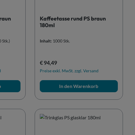
braun
Kaffeetasse rund PS braun
180ml
 Stk.)
Inhalt:
1000 Stk.
Regulärer Preis:
€ 94,49
d
Preise exkl. MwSt. zzgl. Versand
b
In den Warenkorb