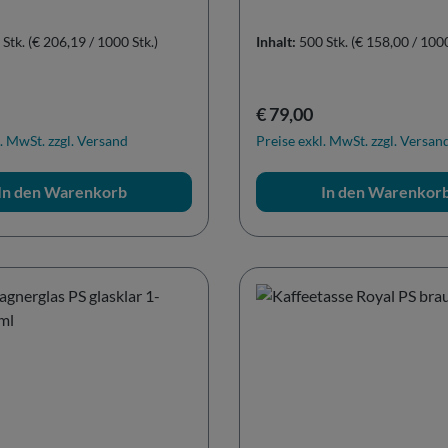
 Stk.
(€ 206,19 / 1000 Stk.)
Inhalt:
500 Stk.
(€ 158,00 / 1000
r Preis:
Regulärer Preis:
€ 79,00
. MwSt. zzgl. Versand
Preise exkl. MwSt. zzgl. Versan
In den Warenkorb
In den Warenkor