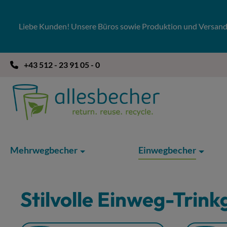
 Hauptinhalt springen
Zur Suche springen
Zur Hauptnavigation springen
Liebe Kunden! Unsere Büros sowie Produktion und Versandla
+43 512 - 23 91 05 - 0
Mehrwegbecher
Einwegbecher
Stilvolle Einweg-Trink