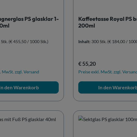
nerglas PS glasklar 1-
Kaffeetasse Royal PS 
00ml
200ml
 Stk.
(€ 455,50 / 1000 Stk.)
Inhalt:
300 Stk.
(€ 184,00 / 1000
r Preis:
Regulärer Preis:
€ 55,20
. MwSt. zzgl. Versand
Preise exkl. MwSt. zzgl. Versan
In den Warenkorb
In den Warenkor