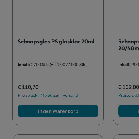
Schnapsglas PS glasklar 20ml
Schnaps
20/40m
Inhalt:
2700 Stk.
(€ 41,00 / 1000 Stk.)
Inhalt:
200
Regulärer Preis:
Reguläre
€ 110,70
€ 132,00
Preise exkl. MwSt. zzgl. Versand
Preise exkl
In den Warenkorb