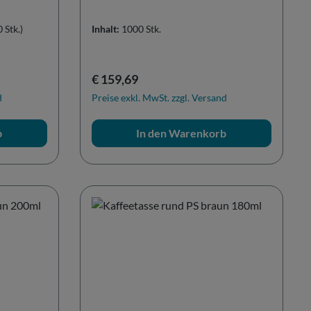
 Stk.)
Inhalt:
1000 Stk.
Regulärer Preis:
€ 159,69
d
Preise exkl. MwSt. zzgl. Versand
b
In den Warenkorb