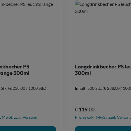
nkbecher PS
Longdrinkbecher PS le
range 300ml
300ml
 Stk.
(€ 238,00 / 1000 Stk.)
Inhalt:
500 Stk.
(€ 238,00 / 1000
r Preis:
Regulärer Preis:
€ 119,00
. MwSt. zzgl. Versand
Preise exkl. MwSt. zzgl. Versan