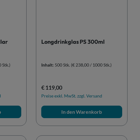
lar
Longdrinkglas PS 300ml
 Stk.)
Inhalt:
500 Stk.
(€ 238,00 / 1000 Stk.)
Regulärer Preis:
€ 119,00
d
Preise exkl. MwSt. zzgl. Versand
b
In den Warenkorb