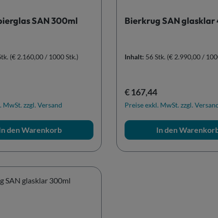
ierglas SAN 300ml
Bierkrug SAN glasklar
Stk.
(€ 2.160,00 / 1000 Stk.)
Inhalt:
56 Stk.
(€ 2.990,00 / 100
r Preis:
Regulärer Preis:
€ 167,44
. MwSt. zzgl. Versand
Preise exkl. MwSt. zzgl. Versan
In den Warenkorb
In den Warenkor