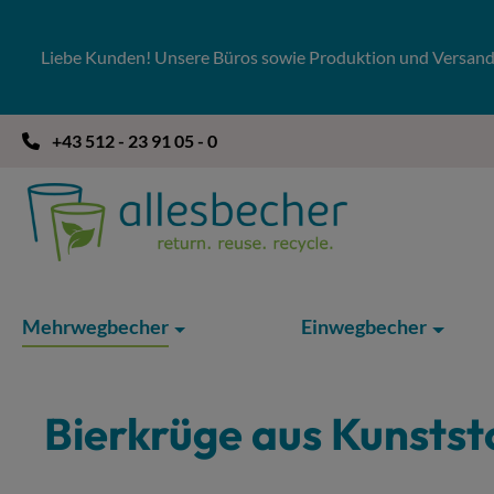
 Hauptinhalt springen
Zur Suche springen
Zur Hauptnavigation springen
Liebe Kunden! Unsere Büros sowie Produktion und Versandla
+43 512 - 23 91 05 - 0
Mehrwegbecher
Einwegbecher
Bierkrüge aus Kunstst