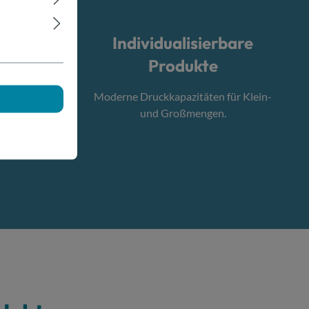
Individualisierbare
lt
Produkte
t rund um
Moderne Druckkapazitäten für Klein-
r.
und Großmengen.