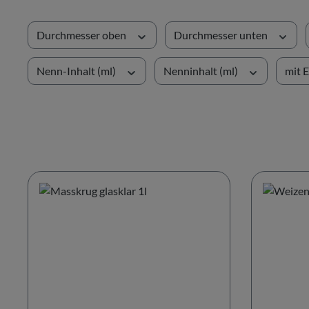
Durchmesser oben
Durchmesser unten
Nenn-Inhalt (ml)
Nenninhalt (ml)
mit E