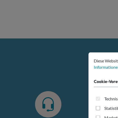
Cookie-Voreins
Diese Website v
Diese Websit
Informationen
Cookie-Vore
Technis
Statist
Market