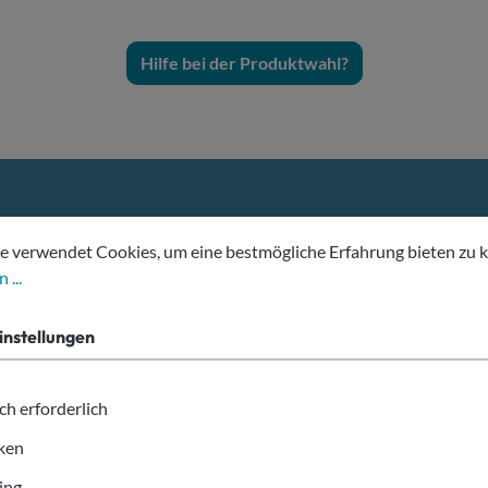
Hilfe bei der Produktwahl?
tellungen
erwendet Cookies, um eine bestmögliche Erfahrung bieten zu kön
e verwendet Cookies, um eine bestmögliche Erfahrung bieten zu 
 ...
Deine Vorteile bei allesbeche
instellungen
ch erforderlich
iken
ing