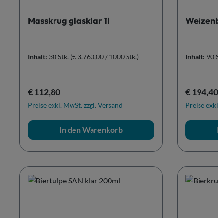
Masskrug glasklar 1l
Weizenb
Inhalt:
30 Stk.
(€ 3.760,00 / 1000 Stk.)
Inhalt:
90 
Regulärer Preis:
Reguläre
€ 112,80
€ 194,40
Preise exkl. MwSt. zzgl. Versand
Preise exkl
In den Warenkorb