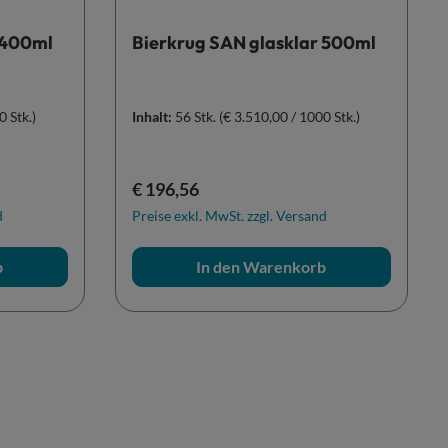
 400ml
Bierkrug SAN glasklar 500ml
0 Stk.)
Inhalt:
56 Stk.
(€ 3.510,00 / 1000 Stk.)
Regulärer Preis:
€ 196,56
d
Preise exkl. MwSt. zzgl. Versand
b
In den Warenkorb