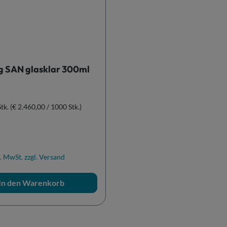
g SAN glasklar 300ml
Stk.
(€ 2.460,00 / 1000 Stk.)
r Preis:
. MwSt. zzgl. Versand
In den Warenkorb