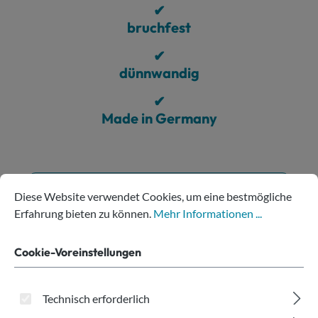
✔
bruchfest
✔
dünnwandig
✔
Made in Germany
Cookie-Voreinstellungen
Diese Website verwendet Cookies, um eine bestmögliche Erfahru
Produkte filtern
Diese Website verwendet Cookies, um eine bestmögliche
Erfahrung bieten zu können.
Mehr Informationen ...
Cookie-Voreinstellungen
Technisch erforderlich