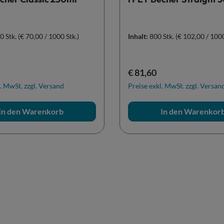
0 Stk.
(€ 70,00 / 1000 Stk.)
Inhalt:
800 Stk.
(€ 102,00 / 1000
r Preis:
Regulärer Preis:
€ 81,60
. MwSt. zzgl. Versand
Preise exkl. MwSt. zzgl. Versan
In den Warenkorb
In den Warenkor