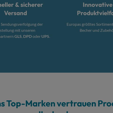
eller & sicherer
Innovative
Versand
Produktvielfa
 Sendungsverfolgung der
Europas größtes Sortimen
stellung mit unseren
Becher und Zubehö
partnern
GLS
,
DPD
oder
UPS
.
hs Top-Marken vertrauen Pro