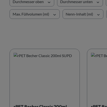
Durchmesser oben
Durchmesser unten
Max. Füllvolumen (ml)
Nenn-Inhalt (ml)
rPET Becher Classic 200ml
rPET Be