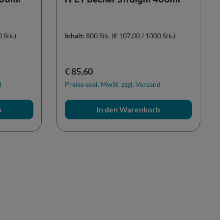
 Stk.)
Inhalt:
800 Stk.
(€ 107,00 / 1000 Stk.)
Regulärer Preis:
€ 85,60
d
Preise exkl. MwSt. zzgl. Versand
b
In den Warenkorb