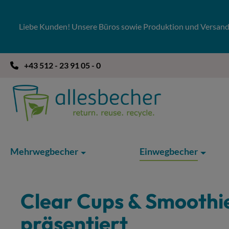
 Hauptinhalt springen
Zur Suche springen
Zur Hauptnavigation springen
Liebe Kunden! Unsere Büros sowie Produktion und Versandla
+43 512 - 23 91 05 - 0
Mehrwegbecher
Einwegbecher
Clear Cups & Smoothi
präsentiert