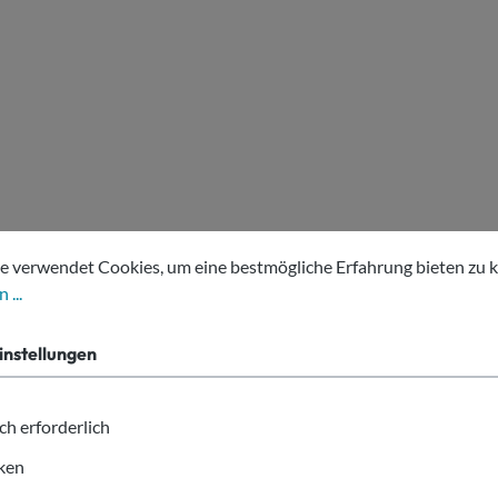
tellungen
erwendet Cookies, um eine bestmögliche Erfahrung bieten zu kön
e verwendet Cookies, um eine bestmögliche Erfahrung bieten zu 
 ...
instellungen
ch erforderlich
iken