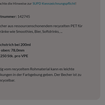
achte die Hinweise zur
SUPD Kennzeichnungspflicht
!
ktnummer:
142745
cher aus ressourcenschonendem recycelten PET für
änke wie Smoothies, Bier, Softdrinks, ...
ichstrich bei 200ml
 oben: 78,0mm
.250 Stk. pro VPE
g vom recyceltem Rohmaterial kann es leichte
ungen in der Farbgebung geben. Der Becher ist zu
cycelbar.