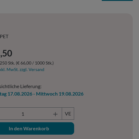
PET
er Preis:
,50
250 Stk.
(€ 66,00 / 1000 Stk.)
xkl. MwSt. zzgl. Versand
ichtliche Lieferung:
ag 17.08.2026 - Mittwoch 19.08.2026
ukt Anzahl: Gib den gewünschten Wert ein o
VE
In den Warenkorb