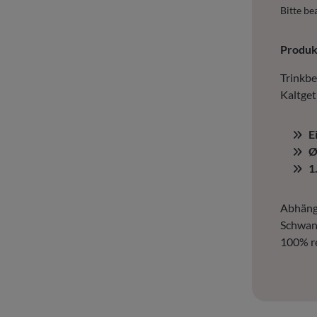
Bitte be
Produ
Trinkbe
Kaltgetr
E
Ø
1
Abhängi
Schwank
100% re