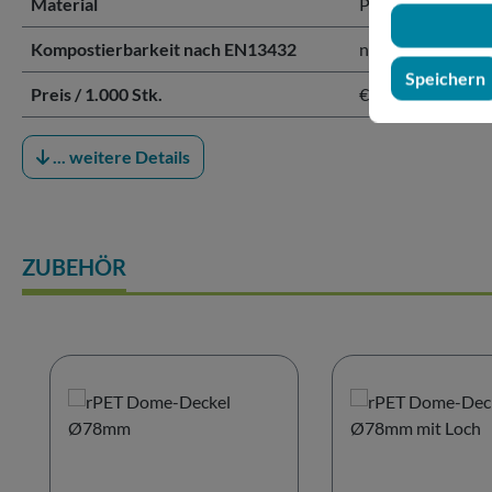
Material
PET
Kompostierbarkeit nach EN13432
nicht kompostier
Speichern
Preis / 1.000 Stk.
€ 66,00 / 1.000 St
... weitere Details
ZUBEHÖR
Produktgalerie überspringen