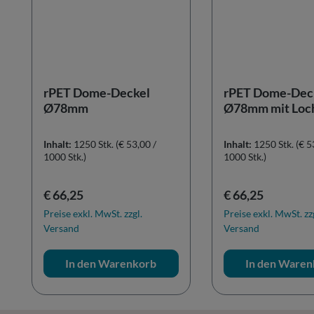
rPET Dome-Deckel
rPET Dome-Dec
Ø78mm
Ø78mm mit Loc
Inhalt:
1250 Stk.
(€ 53,00 /
Inhalt:
1250 Stk.
(€ 5
1000 Stk.)
1000 Stk.)
Regulärer Preis:
Regulärer Preis:
€ 66,25
€ 66,25
Preise exkl. MwSt. zzgl.
Preise exkl. MwSt. zz
Versand
Versand
In den Warenkorb
In den Waren