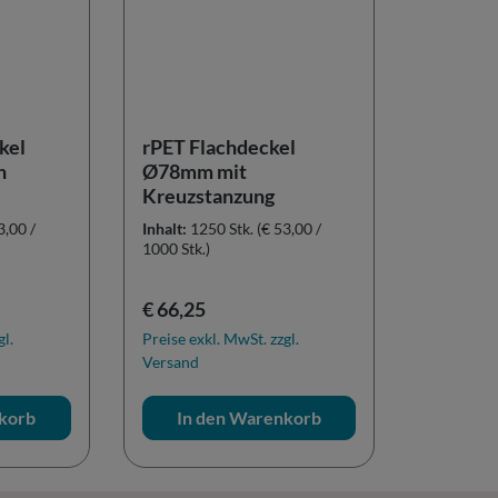
kel
rPET Flachdeckel
h
Ø78mm mit
Kreuzstanzung
3,00 /
Inhalt:
1250 Stk.
(€ 53,00 /
1000 Stk.)
Regulärer Preis:
€ 66,25
gl.
Preise exkl. MwSt. zzgl.
Versand
korb
In den Warenkorb