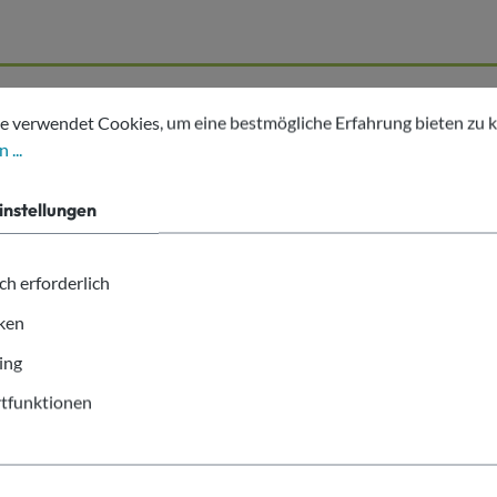
tellungen
erwendet Cookies, um eine bestmögliche Erfahrung bieten zu kön
lassic 200ml SUPD"
e verwendet Cookies, um eine bestmögliche Erfahrung bieten zu 
 ...
instellungen
ch erforderlich
ssic 200ml SUPD
iken
ing
tfunktionen