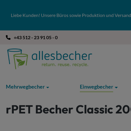
 Hauptinhalt springen
Zur Suche springen
Zur Hauptnavigation springen
Liebe Kunden! Unsere Büros sowie Produktion und Versandla
+43 512 - 23 91 05 - 0
Mehrwegbecher
Einwegbecher
rPET Becher Classic 2