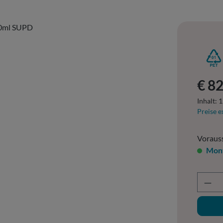
Regulär
€ 82
Inhalt:
1
Preise e
Vorauss
Mont
Prod