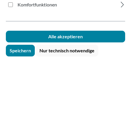
Komfortfunktionen
Produkte filtern
Alle akzeptieren
Speichern
Nur technisch notwendige
Tipp
Becher-Manschette braun Ø80mm