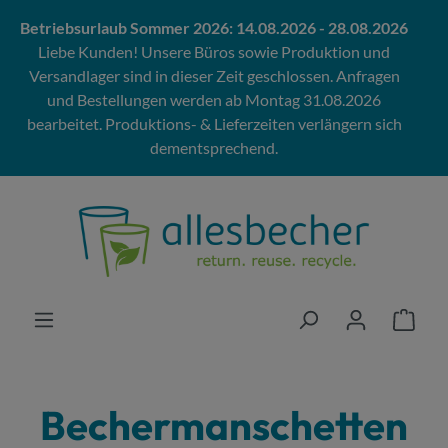
Zum Hauptinhalt springen
Betriebsurlaub Sommer 2026: 14.08.2026 - 28.08.2026
Liebe Kunden! Unsere Büros sowie Produktion und
Versandlager sind in dieser Zeit geschlossen. Anfragen
und Bestellungen werden ab Montag 31.08.2026
bearbeitet. Produktions- & Lieferzeiten verlängern sich
dementsprechend.
Bechermanschetten