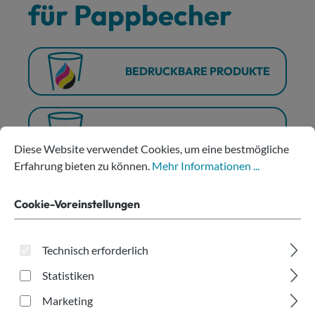
für Pappbecher
BEDRUCKBARE PRODUKTE
ZUFRIEDENE KUNDEN
Cookie-Voreinstellungen
Diese Website verwendet Cookies, um eine bestmögliche Erfahru
Diese Website verwendet Cookies, um eine bestmögliche
Erfahrung bieten zu können.
Mehr Informationen ...
ATTRAKTIVE PREISE
Cookie-Voreinstellungen
ÖSTERREICHISCHES
Technisch erforderlich
UNTERNEHMEN
Statistiken
Marketing