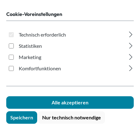
braun Ø90mm
Cookie-Voreinstellungen
Technisch erforderlich
Statistiken
Marketing
Bildergalerie überspringen
Komfortfunktionen
Alle akzeptieren
Speichern
Nur technisch notwendige