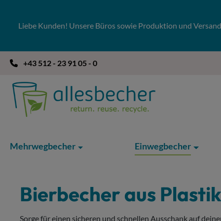
 Hauptinhalt springen
Zur Suche springen
Zur Hauptnavigation springen
Liebe Kunden! Unsere Büros sowie Produktion und Versandla
+43 512 - 23 91 05 - 0
Mehrwegbecher
Einwegbecher
Bierbecher aus Plasti
Sorge für einen sicheren und schnellen Ausschank auf deine