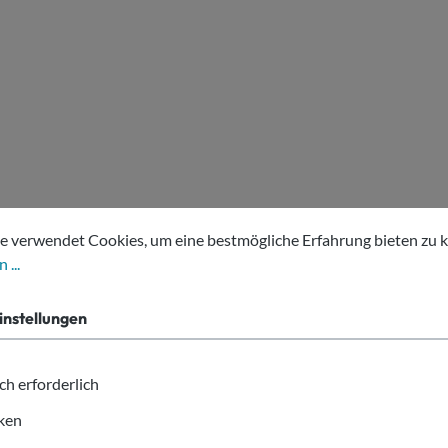
tellungen
erwendet Cookies, um eine bestmögliche Erfahrung bieten zu kön
e verwendet Cookies, um eine bestmögliche Erfahrung bieten zu 
 ...
Hilfe bei der Produktwahl?
instellungen
ch erforderlich
iken