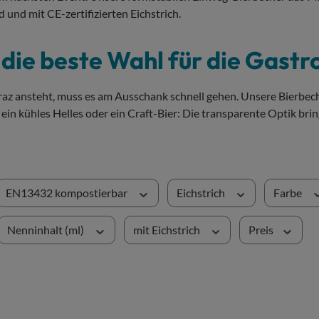
und mit CE-zertifizierten Eichstrich.
ie beste Wahl für die Gastro
z ansteht, muss es am Ausschank schnell gehen. Unsere Bierbecher
ein kühles Helles oder ein Craft-Bier: Die transparente Optik bri
EN13432 kompostierbar
Eichstrich
Farbe
Nenninhalt (ml)
mit Eichstrich
Preis