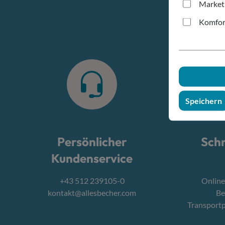
Market
Komfor
Speichern
Persönlicher
Schn
Kundenservice
+43 512 239105-0
Online
kontakt@allesbecher.com
Be
Transport