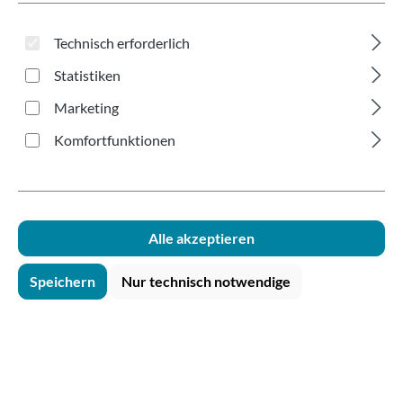
250ml SUPD
Technisch erforderlich
Statistiken
Marketing
Komfortfunktionen
Bildergalerie überspringen
Alle akzeptieren
Speichern
Nur technisch notwendige