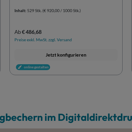
Inhalt:
529 Stk.
(€ 920,00 / 1000 Stk.)
Regulärer Preis:
Ab
€ 486,68
Preise exkl. MwSt. zzgl. Versand
Jetzt konfigurieren
online gestalten
bechern im Digitaldirektdr