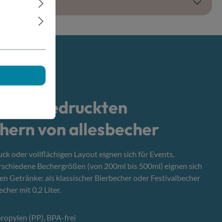
le bei bedruckten
ern von allesbecher
 oder vollflächigen Layout eignen sich für Events,
schiedene Bechergrößen (von 200ml bis 500ml) eignen sich
hen Getränke: als klassischer Bierbecher oder Festivalbecher
cher mit 0,2 Liter.
ropylen (PP), BPA-frei