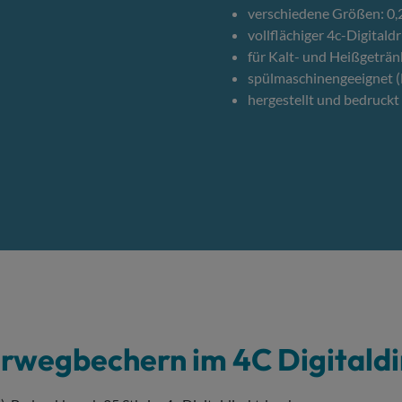
verschiedene Größen: 0,2 
vollflächiger 4c-Digitald
für Kalt- und Heißgeträn
spülmaschinengeeignet (
hergestellt und bedruckt
hrwegbechern im 4C Digitald