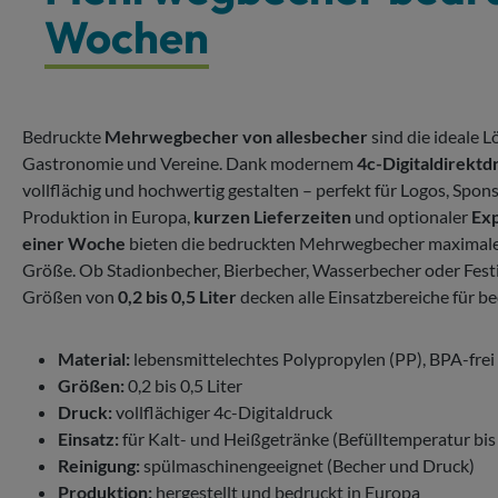
Wochen
Bedruckte
Mehrwegbecher von allesbecher
sind die ideale 
Gastronomie und Vereine. Dank modernem
4c-Digitaldirektd
vollflächig und hochwertig gestalten – perfekt für Logos, Spo
Produktion in Europa,
kurzen Lieferzeiten
und optionaler
Exp
einer Woche
bieten die bedruckten Mehrwegbecher maximale Fl
Größe. Ob Stadionbecher, Bierbecher, Wasserbecher oder Festiv
Größen von
0,2 bis 0,5 Liter
decken alle Einsatzbereiche für 
Material:
lebensmittelechtes Polypropylen (PP), BPA-frei
Größen:
0,2 bis 0,5 Liter
Druck:
vollflächiger 4c-Digitaldruck
Einsatz:
für Kalt- und Heißgetränke (Befülltemperatur bis
Reinigung:
spülmaschinengeeignet (Becher und Druck)
Produktion:
hergestellt und bedruckt in Europa