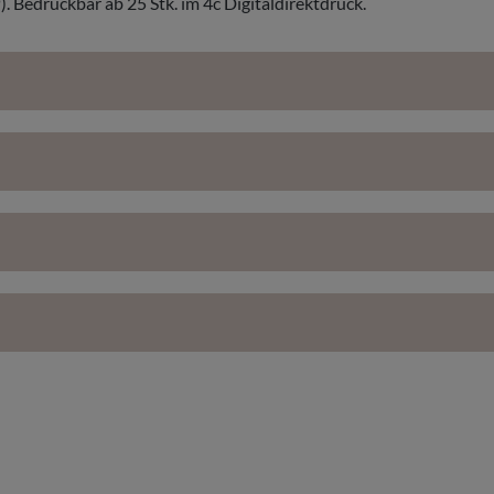
edruckbar ab 25 Stk. im 4c Digitaldirektdruck.