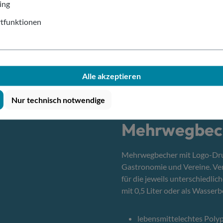
echer von allesbecher?
ing
tfunktionen
Alle akzeptieren
Nur technisch notwendige
Deine Vortei
Mehrwegbech
Mehrwegbecher mit Logo-Druck
Gastronomie und Vereine. Ver
für die jeweils unterschiedlic
mit 0,5 Liter oder als Wasserbe
lebensmittelechtes Polyp