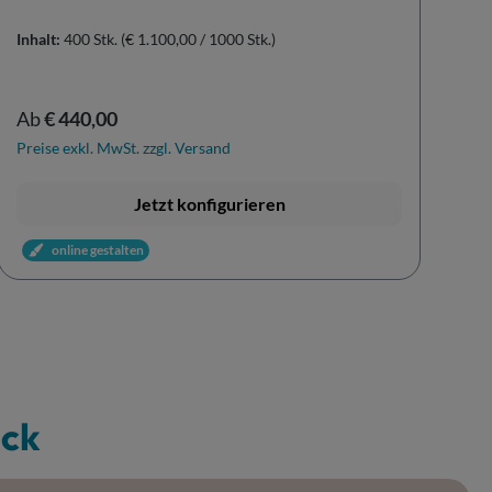
Inhalt:
400 Stk.
(€ 1.100,00 / 1000 Stk.)
In
Regulärer Preis:
Re
Ab
€ 440,00
A
Preise exkl. MwSt. zzgl. Versand
Pr
Jetzt konfigurieren
online gestalten
uck