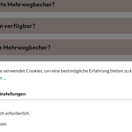
ckte Mehrwegbecher?
n verfügbar?
kte Mehrwegbecher?
tellungen
erwendet Cookies, um eine bestmögliche Erfahrung bieten zu kön
ittelecht?
e verwendet Cookies, um eine bestmögliche Erfahrung bieten zu 
 ...
produziert?
instellungen
ch erforderlich
iken