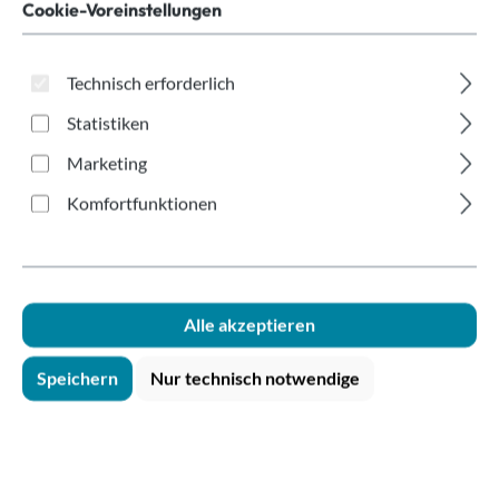
500ml Digitaldruck
Cookie-Voreinstellungen
Technisch erforderlich
Statistiken
Marketing
Komfortfunktionen
Bildergalerie überspringen
Alle akzeptieren
Speichern
Nur technisch notwendige