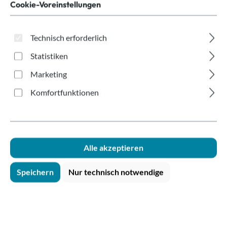
300ml Digitaldruck
Cookie-Voreinstellungen
Technisch erforderlich
Statistiken
Marketing
Komfortfunktionen
Bildergalerie überspringen
Alle akzeptieren
Speichern
Nur technisch notwendige