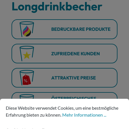
Longdrinkbecher
BEDRUCKBARE PRODUKTE
ZUFRIEDENE KUNDEN
ATTRAKTIVE PREISE
ÖSTERREICHISCHES
Cookie-Voreinstellungen
Diese Website verwendet Cookies, um eine bestmögliche Erfahru
UNTERNEHMEN
Diese Website verwendet Cookies, um eine bestmögliche
Erfahrung bieten zu können.
Mehr Informationen ...