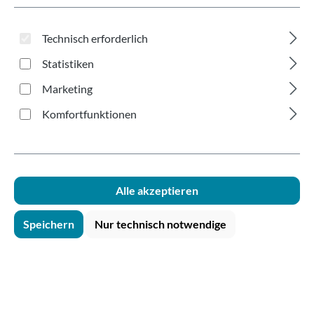
leuchtgelb 300ml
Technisch erforderlich
Statistiken
Marketing
Komfortfunktionen
Bildergalerie überspringen
Alle akzeptieren
Speichern
Nur technisch notwendige