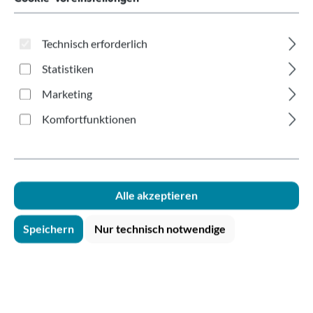
Gummilippe 15-70ml
schwarz/weiß
Technisch erforderlich
Statistiken
Marketing
Komfortfunktionen
Bildergalerie überspringen
Alle akzeptieren
Speichern
Nur technisch notwendige