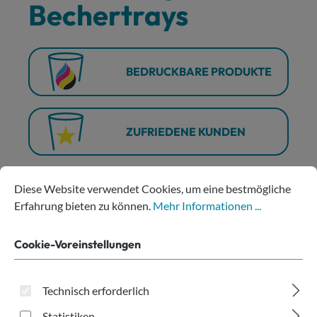
Bechertrays
BEDRUCKBARE PRODUKTE
ZUFRIEDENE KUNDEN
Cookie-Voreinstellungen
Diese Website verwendet Cookies, um eine bestmögliche Erfahru
Diese Website verwendet Cookies, um eine bestmögliche
ATTRAKTIVE PREISE
Erfahrung bieten zu können.
Mehr Informationen ...
ÖSTERREICHISCHES
Cookie-Voreinstellungen
UNTERNEHMEN
Technisch erforderlich
Statistiken