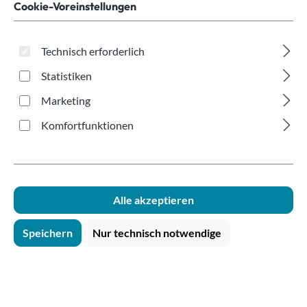
PP 200ml
Cookie-Voreinstellungen
Technisch erforderlich
Statistiken
Marketing
Komfortfunktionen
Bildergalerie überspringen
Alle akzeptieren
Speichern
Nur technisch notwendige