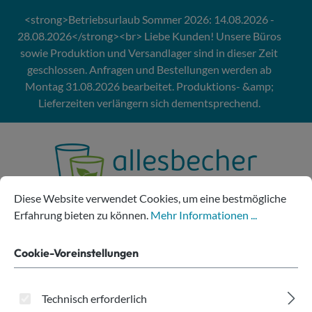
Zum Hauptinhalt springen
<strong>Betriebsurlaub Sommer 2026: 14.08.2026 -
28.08.2026</strong><br> Liebe Kunden! Unsere Büros
sowie Produktion und Versandlager sind in dieser Zeit
geschlossen. Anfragen und Bestellungen werden ab
Montag 31.08.2026 bearbeitet. Produktions- &amp;
Lieferzeiten verlängern sich dementsprechend.
Cookie-Voreinstellungen
Diese Website verwendet Cookies, um eine bestmögliche Erfahru
Diese Website verwendet Cookies, um eine bestmögliche
Erfahrung bieten zu können.
Mehr Informationen ...
Cookie-Voreinstellungen
Bierkrug SAN glasklar
Technisch erforderlich