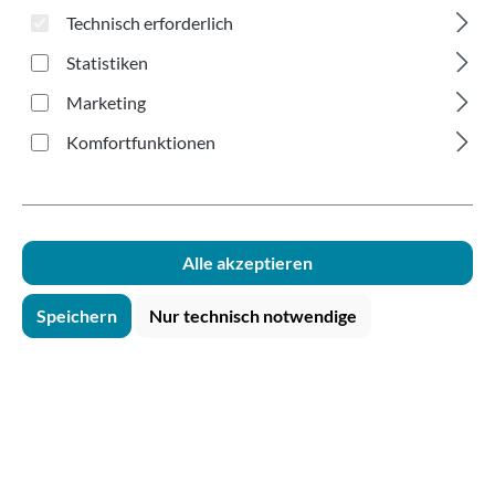
schwarzem Fuss 2-
Technisch erforderlich
teilig Serie B 100ml
Statistiken
Marketing
Komfortfunktionen
Bildergalerie überspringen
Alle akzeptieren
Speichern
Nur technisch notwendige