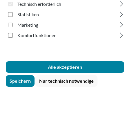
glasklar 1-teilig 100ml
Technisch erforderlich
Statistiken
Marketing
Komfortfunktionen
Bildergalerie überspringen
Alle akzeptieren
Speichern
Nur technisch notwendige