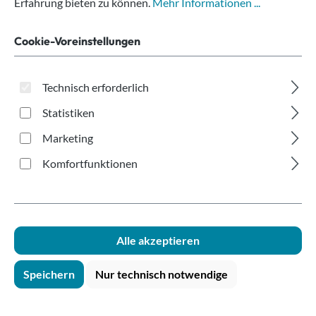
Heißgetränkebecher
Erfahrung bieten zu können.
Mehr Informationen ...
weiß Ø80mm
Cookie-Voreinstellungen
Technisch erforderlich
Statistiken
Marketing
Komfortfunktionen
Bildergalerie überspringen
Alle akzeptieren
Speichern
Nur technisch notwendige