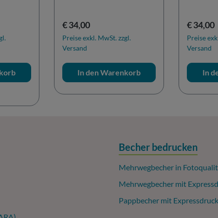
Regulärer Preis:
Reguläre
€ 34,00
€ 34,00
gl.
Preise exkl. MwSt. zzgl.
Preise exk
Versand
Versand
korb
In den Warenkorb
In 
Becher bedrucken
Mehrwegbecher in Fotoqualit
Mehrwegbecher mit Expressd
Pappbecher mit Expressdruc
(ARA)