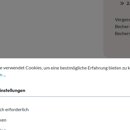
2
Vergess
Becher
Bechers
tellungen
erwendet Cookies, um eine bestmögliche Erfahrung bieten zu kön
e verwendet Cookies, um eine bestmögliche Erfahrung bieten zu 
 ...
instellungen
aun Kraftpapier 200ml"
ch erforderlich
iken