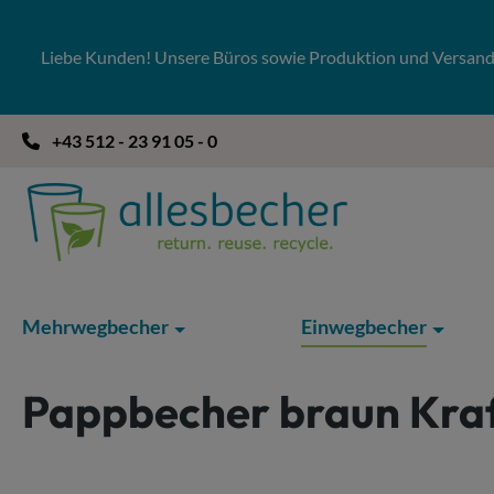
 Hauptinhalt springen
Zur Suche springen
Zur Hauptnavigation springen
Liebe Kunden! Unsere Büros sowie Produktion und Versandla
+43 512 - 23 91 05 - 0
Mehrwegbecher
Einwegbecher
Pappbecher braun Kra