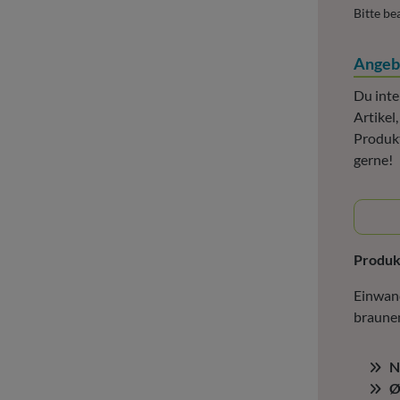
Bitte be
Angeb
Du inte
Artikel
Produkt
gerne!
Produ
Einwand
braune
N
Ø