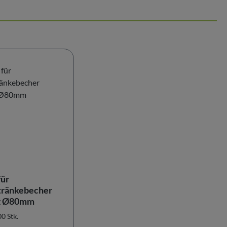
für
tränkebecher
z Ø80mm
0 Stk.