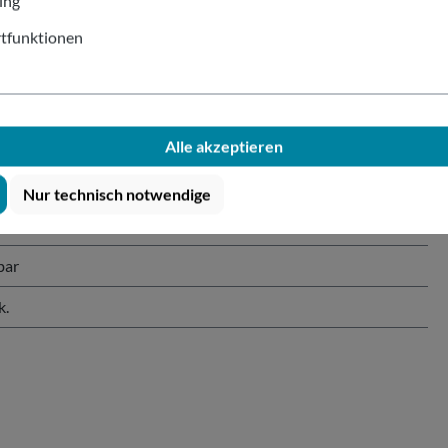
ing
tfunktionen
 Kraftpapier 200ml
Alle akzeptieren
Nur technisch notwendige
schichtung
bar
k.