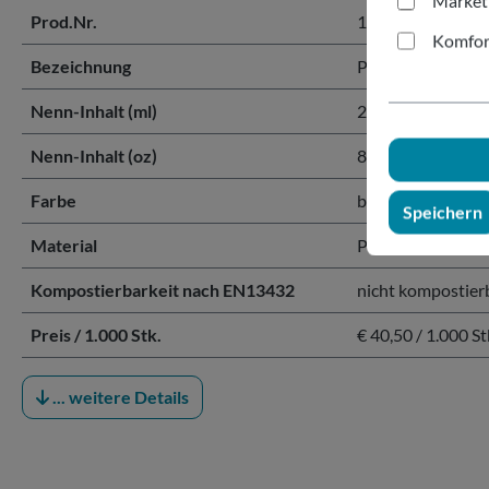
Market
Prod.Nr.
152019
Komfor
Bezeichnung
Pappbecher braun
Nenn-Inhalt (ml)
200 ml
Nenn-Inhalt (oz)
8 oz
Farbe
braun
Speichern
Material
Papier mit PE-Be
Kompostierbarkeit nach EN13432
nicht kompostier
Preis / 1.000 Stk.
€ 40,50 / 1.000 St
... weitere Details