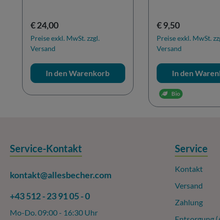
Regulärer Preis:
Regulärer Preis:
€ 24,00
€ 9,50
Preise exkl. MwSt. zzgl.
Preise exkl. MwSt. zz
Versand
Versand
In den Warenkorb
In den Waren
Bio
Service-Kontakt
Service
Kontakt
kontakt@allesbecher.com
Versand
+43 512 - 23 91 05 - 0
Zahlung
Mo-Do. 09:00 - 16:30 Uhr
Entsorgung 