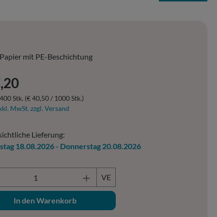
Papier mit PE-Beschichtung
er Preis:
,20
400 Stk.
(€ 40,50 / 1000 Stk.)
xkl. MwSt. zzgl. Versand
ichtliche Lieferung:
stag 18.08.2026 - Donnerstag 20.08.2026
ukt Anzahl: Gib den gewünschten Wert ein o
VE
In den Warenkorb