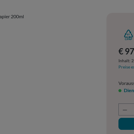
Regulär
€ 97
Inhalt:
2
Preise e
Vorauss
Dien
Prod