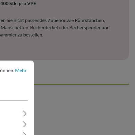
.400 Stk. pro VPE
en Sie nicht passendes Zubehör wie Rührstäbchen,
-Manschetten, Becherdeckel oder Becherspender und
ammler zu bestellen.
nen.
Mehr Informationen ...
können.
Mehr