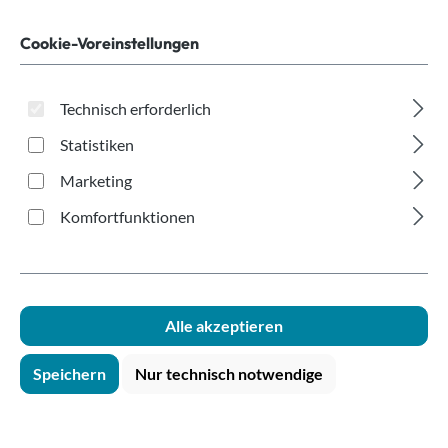
Messer Gabel
Serviette
Cookie-Voreinstellungen
Technisch erforderlich
Statistiken
Marketing
Komfortfunktionen
Bildergalerie überspringen
Alle akzeptieren
Speichern
Nur technisch notwendige