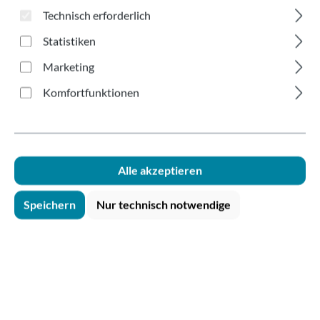
cremefarben 300-
Technisch erforderlich
700ml
Statistiken
Marketing
Komfortfunktionen
Bildergalerie überspringen
Alle akzeptieren
Speichern
Nur technisch notwendige