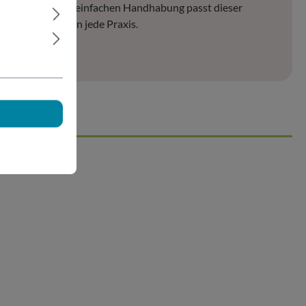
r stilvollen und einfachen Handhabung passt dieser
pender perfekt in jede Praxis.