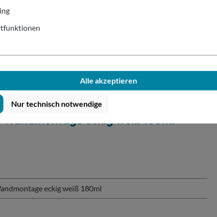
Dank de
ing
Bechers
tfunktionen
Alle akzeptieren
Nur technisch notwendige
r Wandmontage eckig weiß 180ml"
andmontage eckig weiß 180ml