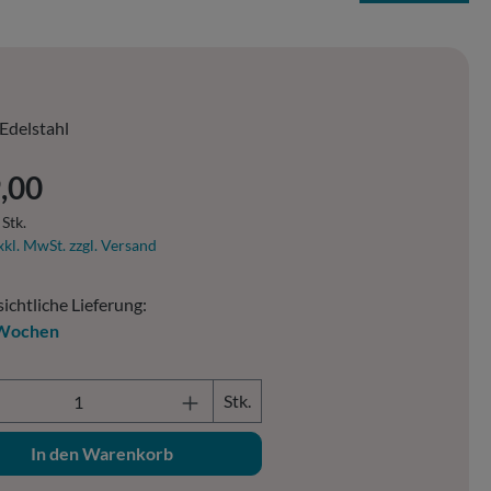
Edelstahl
er Preis:
,00
 Stk.
xkl. MwSt. zzgl. Versand
ichtliche Lieferung:
 Wochen
ukt Anzahl: Gib den gewünschten Wert ein o
Stk.
In den Warenkorb