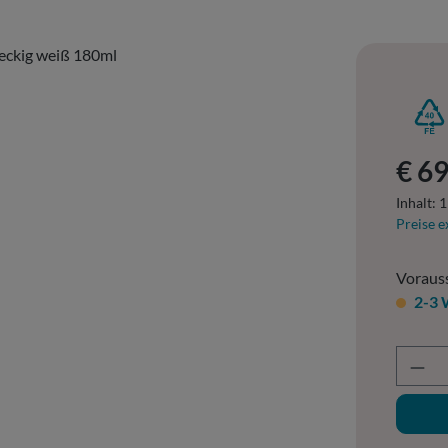
Regulär
€ 69
Inhalt:
1
Preise e
Vorauss
2-3
Prod