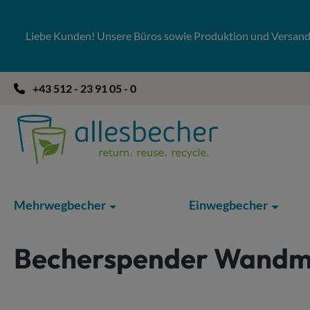
 Hauptinhalt springen
Zur Suche springen
Zur Hauptnavigation springen
Liebe Kunden! Unsere Büros sowie Produktion und Versandla
+43 512 - 23 91 05 - 0
Mehrwegbecher
Einwegbecher
Becherspender Wandmo