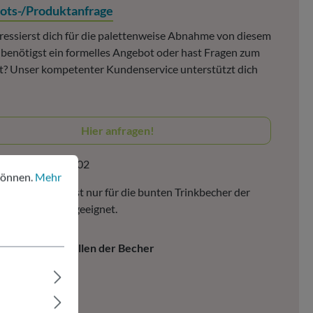
ots-/Produktanfrage
ressierst dich für die palettenweise Abnahme von diesem
, benötigst ein formelles Angebot oder hast Fragen zum
? Unser kompetenter Kundenservice unterstützt dich
Hier anfragen!
nen.
Mehr Informationen ...
ktnummer:
412002
können.
Mehr
Becherspender ist nur für die bunten Trinkbecher der
undspülbecher geeignet.
infaches Nachfüllen der Becher
dles Design
üllanzeige