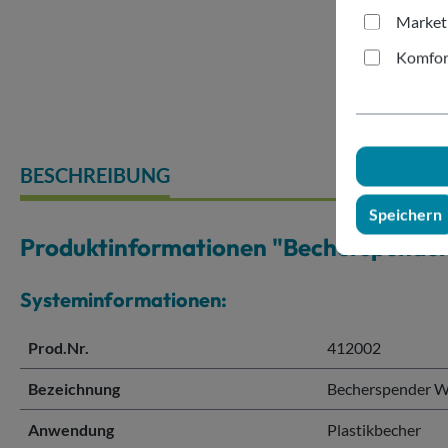
Market
Komfor
BESCHREIBUNG
Speichern
Produktinformationen "Becherspende
Systeminformationen:
Prod.Nr.
412002
Bezeichnung
Becherspender W
Anwendung
Plastikbecher