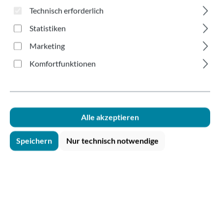
fach xsmall
Technisch erforderlich
Statistiken
Marketing
Komfortfunktionen
Bildergalerie überspringen
Alle akzeptieren
Speichern
Nur technisch notwendige