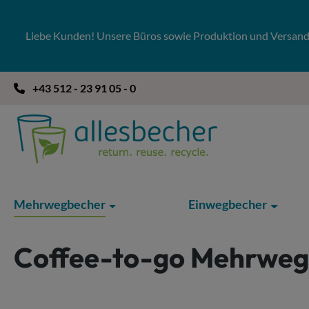
 Hauptinhalt springen
Zur Suche springen
Zur Hauptnavigation springen
Liebe Kunden! Unsere Büros sowie Produktion und Versandla
+43 512 - 23 91 05 - 0
Mehrwegbecher
Einwegbecher
Coffee-to-go Mehrweg