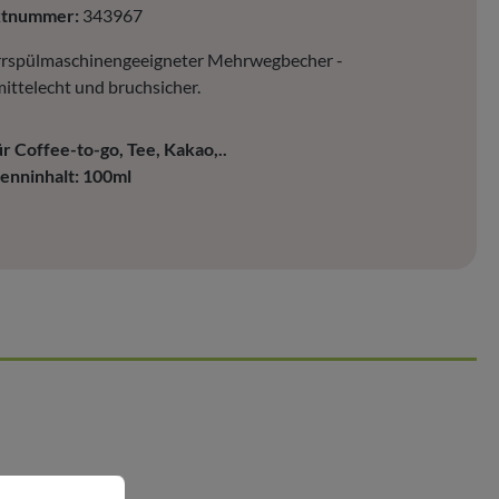
ktnummer:
343967
rrspülmaschinengeeigneter Mehrwegbecher -
ittelecht und bruchsicher.
ür Coffee-to-go, Tee, Kakao,..
enninhalt: 100ml
nen.
Mehr Informationen ...