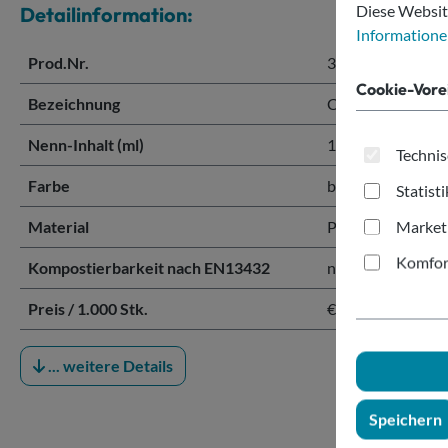
Diese Websit
Detailinformation:
Informationen
Prod.Nr.
343967
Cookie-Vore
Bezeichnung
Coffee-to-go Me
Nenn-Inhalt (ml)
100 ml
Technis
Farbe
braun
Statist
Market
Material
Polypropylen (PP
Komfor
Kompostierbarkeit nach EN13432
nicht kompostier
Preis / 1.000 Stk.
€ 1.160,00 / 1.000
... weitere Details
Speichern