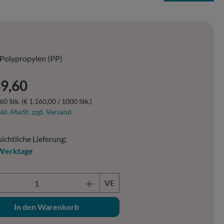
Polypropylen (PP)
er Preis:
49,60
60 Stk.
(€ 1.160,00 / 1000 Stk.)
xkl. MwSt. zzgl. Versand
ichtliche Lieferung:
Werktage
ukt Anzahl: Gib den gewünschten Wert ein o
VE
In den Warenkorb