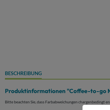
BESCHREIBUNG
Produktinformationen "Coffee-to-go
Bitte beachten Sie, dass Farbabweichungen chargenbedingt en
Cookie-Voreins
Diese Website v