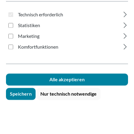
braun Ø117mm
Technisch erforderlich
Statistiken
Marketing
Komfortfunktionen
Bildergalerie überspringen
Alle akzeptieren
Speichern
Nur technisch notwendige