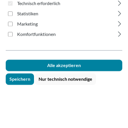
Früchte 245ml
Technisch erforderlich
Statistiken
Marketing
Komfortfunktionen
Bildergalerie überspringen
Alle akzeptieren
Speichern
Nur technisch notwendige