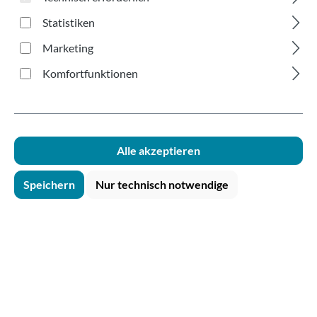
weiß 30ml
Statistiken
Marketing
Komfortfunktionen
Bildergalerie überspringen
Alle akzeptieren
Speichern
Nur technisch notwendige