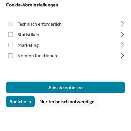
Spitzbecher weiß
Cookie-Voreinstellungen
200ml
Technisch erforderlich
Statistiken
Marketing
Komfortfunktionen
Bildergalerie überspringen
Alle akzeptieren
Speichern
Nur technisch notwendige