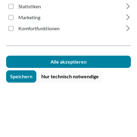
mit Trinkrand grün
Statistiken
250ml
Marketing
Komfortfunktionen
Alle akzeptieren
Bildergalerie überspringen
Speichern
Nur technisch notwendige