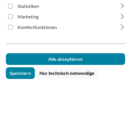
mit Trinkrand rot
Statistiken
250ml
Marketing
Komfortfunktionen
Alle akzeptieren
Bildergalerie überspringen
Speichern
Nur technisch notwendige