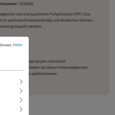
ktnummer:
333060
gbecher aus transparenten Polypropylen (PP). Das
l ist spülmaschinenbeständig und die Becher können
arend gestapelt werden.
nen.
Mehr Informationen ...
ichstrich: 300ml
können.
Mehr
00 Stk. pro VPE
becher aus Polypropylen sind leicht
/transparent. Bestellen Sie diesen Mehrwegbecher
 kartonweise oder palettenweise.