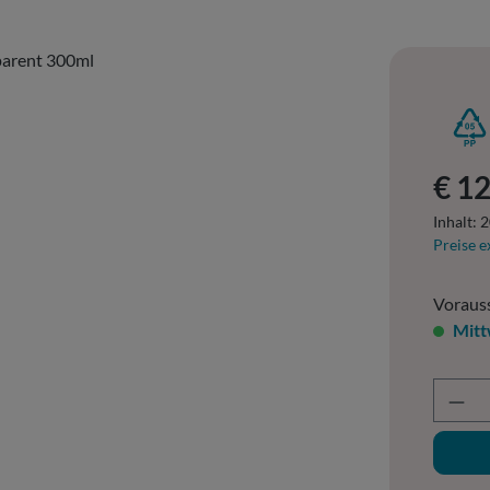
Regulär
€ 1
Inhalt:
2
Preise e
Vorauss
Mitt
Prod