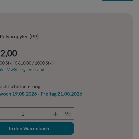
Polypropylen (PP)
er Preis:
22,00
00 Stk.
(€ 610,00 / 1000 Stk.)
xkl. MwSt. zzgl. Versand
ichtliche Lieferung:
woch 19.08.2026 - Freitag 21.08.2026
ukt Anzahl: Gib den gewünschten Wert ein o
VE
In den Warenkorb