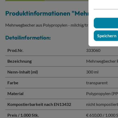
Produktinformationen "Mehrwegbeche
Mehrwegbecher aus Polypropylen - milchig/transparent (nicht 
Speichern
Detailinformation:
Prod.Nr.
333060
Bezeichnung
Mehrwegbecher P
Nenn-Inhalt (ml)
300 ml
Farbe
transparent
Material
Polypropylen (PP
Kompostierbarkeit nach EN13432
nicht kompostier
Preis / 1.000 Stk.
€ 610,00 / 1.000 S