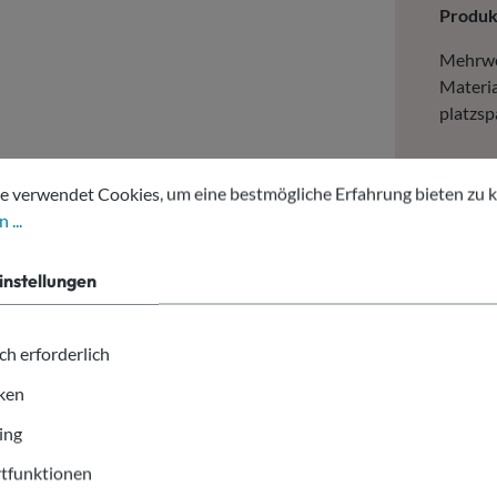
Produ
Mehrwe
Materia
platzsp
tellungen
erwendet Cookies, um eine bestmögliche Erfahrung bieten zu kön
E
e verwendet Cookies, um eine bestmögliche Erfahrung bieten zu 
2
 ...
Mehrweg
instellungen
milchig
einfach
ch erforderlich
iken
ing
tfunktionen