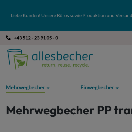
 Hauptinhalt springen
Zur Suche springen
Zur Hauptnavigation springen
Liebe Kunden! Unsere Büros sowie Produktion und Versandla
+43 512 - 23 91 05 - 0
Mehrwegbecher
Einwegbecher
Mehrwegbecher PP tra