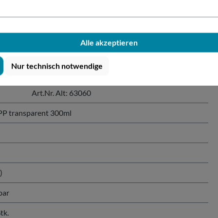
r PP transparent 300ml"
Alle akzeptieren
glasklar).
Nur technisch notwendige
Art.Nr. Alt: 63060
P transparent 300ml
)
bar
tk.