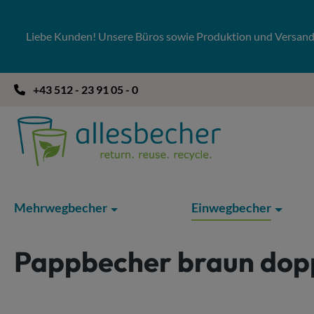
 Hauptinhalt springen
Zur Suche springen
Zur Hauptnavigation springen
Liebe Kunden! Unsere Büros sowie Produktion und Versandla
+43 512 - 23 91 05 - 0
Mehrwegbecher
Einwegbecher
Pappbecher braun dop