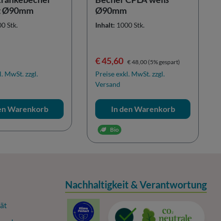
z Ø90mm
Ø90mm
0 Stk.
Inhalt:
1000 Stk.
r Preis:
Verkaufspreis:
Regulärer Preis:
€ 45,60
€ 48,00
(5% gespart)
l. MwSt. zzgl.
Preise exkl. MwSt. zzgl.
Versand
den Warenkorb
In den Warenkorb
Bio
Nachhaltigkeit & Verantwortung
ät