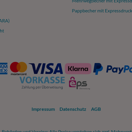
Mehrwegbecher mit Expressd
Pappbecher mit Expressdruc
(ARA)
ht
Impressum
Datenschutz
AGB
 Behörden und Vereine: Alle Preise verstehen sich zzgl. Mehrwer