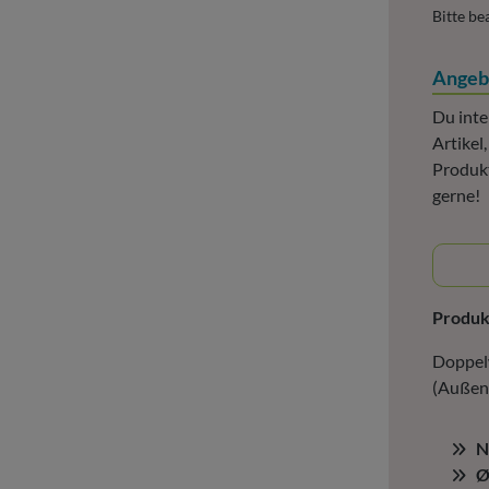
Bitte be
Angeb
Du inte
Artikel
Produkt
gerne!
Produ
Doppel
(Außens
N
Ø