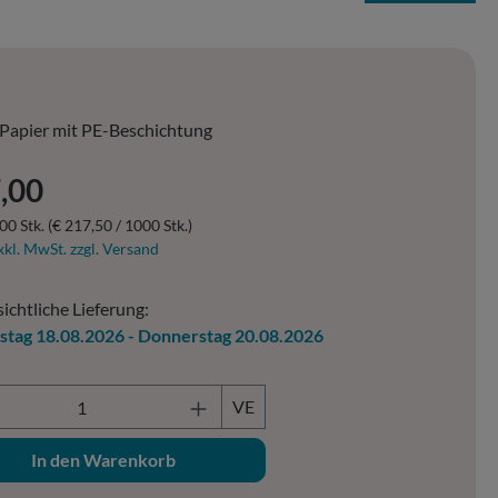
Papier mit PE-Beschichtung
er Preis:
,00
00 Stk.
(€ 217,50 / 1000 Stk.)
xkl. MwSt. zzgl. Versand
ichtliche Lieferung:
stag 18.08.2026 - Donnerstag 20.08.2026
ukt Anzahl: Gib den gewünschten Wert ein o
VE
In den Warenkorb