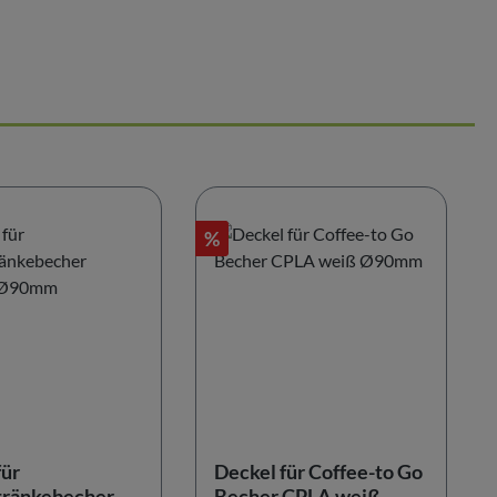
Rabatt
%
für
Deckel für Coffee-to Go
tränkebecher
Becher CPLA weiß