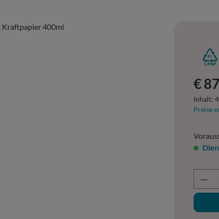
Regulär
€ 87
Inhalt:
4
Preise e
Vorauss
Dien
Prod