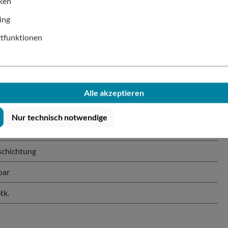
iken
ing
tfunktionen
n doppelwandig Kraftpapier 400ml
Alle akzeptieren
Nur technisch notwendige
schichtung
bar
tk.