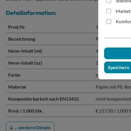
Statist
Market
Detailinformation:
Komfor
Prod.Nr.
152014
Bezeichnung
Pappbecher brau
Nenn-Inhalt (ml)
400 ml
Nenn-Inhalt (oz)
16 oz
Speichern
Farbe
braun
Material
Papier mit PE-Be
Kompostierbarkeit nach EN13432
nicht kompostier
Preis / 1.000 Stk.
€ 217,50 / 1.000 S
... weitere Details