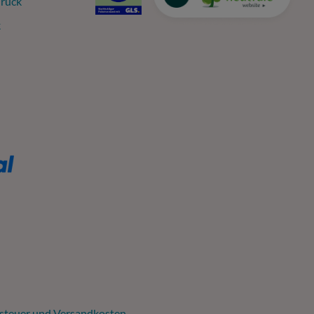
ruck
k
tsteuer und
Versandkosten
.