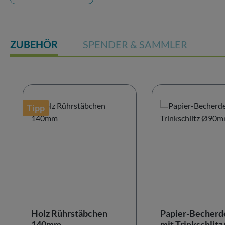
ZUBEHÖR
SPENDER & SAMMLER
Produktgalerie überspringen
Tipp
Holz Rührstäbchen
Papier-Becherd
140mm
mit Trinkschli