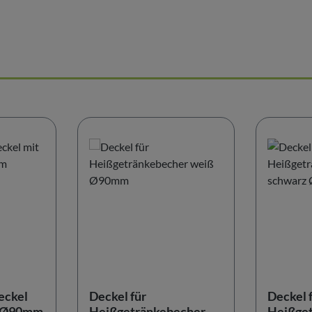
eckel
Deckel für
Deckel 
tz Ø90mm
Heißgetränkebecher
Heißge