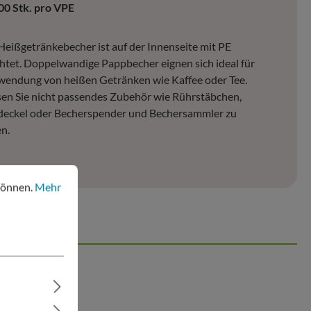
00 Stk. pro VPE
Heißgetränkebecher ist auf der Innenseite mit PE
htet. Doppelwandige Pappbecher eignen sich ideal für
wendung von heißen Getränken wie Kaffee oder Tee.
en Sie nicht passendes Zubehör wie Rührstäbchen,
deckel oder Becherspender und Bechersammler zu
en.
nen.
Mehr Informationen ...
können.
Mehr