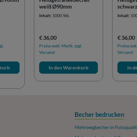
weiß Ø90mm
schwar
Inhalt:
1000 Stk.
Inhalt:
100
Regulärer Preis:
Reguläre
€ 36,00
€ 36,00
gl.
Preise exkl. MwSt. zzgl.
Preise exk
Versand
Versand
korb
In den Warenkorb
In 
Becher bedrucken
Mehrwegbecher in Fotoqualit