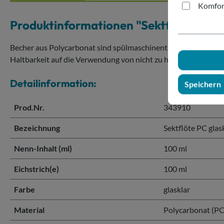
Komfor
Produktinformationen "Sektflöte PC gl
Becher aus Polycarbonat sind spülmaschinentauglich (auch für 
Haltbarkeit auf die Verwendung von nicht zu harten Spülmittel
Detailinformation:
Speichern
Prod.Nr.
343910
Bezeichnung
Sektflöte PC glas
Nenn-Inhalt (ml)
100 ml
Eichstrich(e)
100 ml
Farbe
glasklar
Material
Polycarbonat (PC