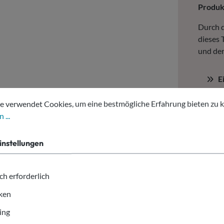
Produ
Durch d
dieses 
und der
E
m
tellungen
erwendet Cookies, um eine bestmögliche Erfahrung bieten zu kön
s
e verwendet Cookies, um eine bestmögliche Erfahrung bieten zu 
 ...
Das Mat
instellungen
Gebrauc
ch erforderlich
iken
ing