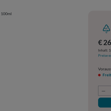
Regulär
€ 2
Inhalt:
1
Preise e
Vorauss
Frei
Prod