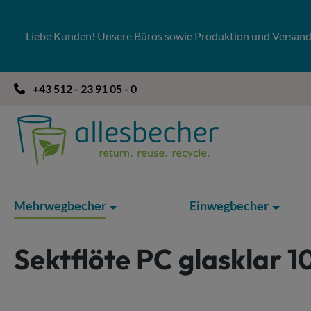
 Hauptinhalt springen
Zur Suche springen
Zur Hauptnavigation springen
Liebe Kunden! Unsere Büros sowie Produktion und Versandla
+43 512 - 23 91 05 - 0
Mehrwegbecher
Einwegbecher
Sektflöte PC glasklar 