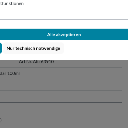
tfunktionen
asklar 100ml"
Hochleistungsspülmaschinen, die mit einer Spültemperatur von 100°
n.
Alle akzeptieren
Nur technisch notwendige
Art.Nr. Alt: 63910
klar 100ml
)