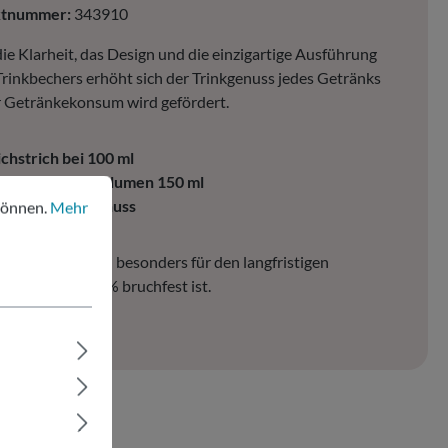
ktnummer:
343910
ie Klarheit, das Design und die einzigartige Ausführung
Trinkbechers erhöht sich der Trinkgenuss jedes Getränks
 Getränkekonsum wird gefördert.
ichstrich bei 100 ml
aximales Füllvolumen 150 ml
nen.
Mehr Informationen ...
tilvoller Sektgenuss
können.
Mehr
erial eignet sich besonders für den langfristigen
h, da es zu 100% bruchfest ist.