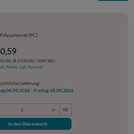
Polycarbonat (PC)
er Preis:
60,59
03 Stk.
(€ 2.530,00 / 1000 Stk.)
xkl. MwSt. zzgl. Versand
ichtliche Lieferung:
tag 04.09.2026 - Freitag 18.09.2026
ukt Anzahl: Gib den gewünschten Wert ein o
VE
In den Warenkorb