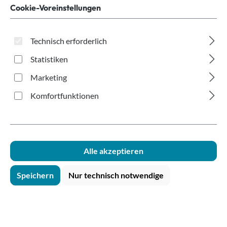
Wandmontage Ø85-
Cookie-Voreinstellungen
102mm
Technisch erforderlich
Statistiken
Marketing
Komfortfunktionen
Bildergalerie überspringen
Alle akzeptieren
Speichern
Nur technisch notwendige