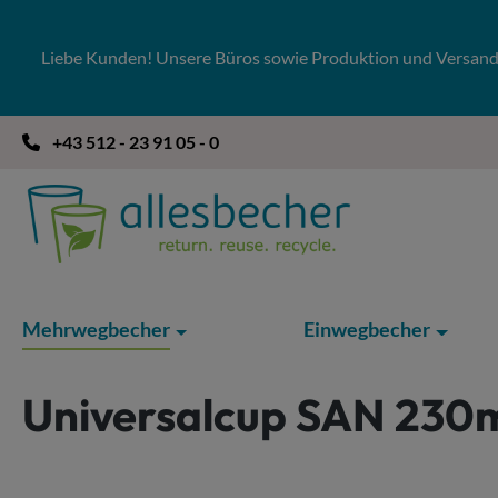
 Hauptinhalt springen
Zur Suche springen
Zur Hauptnavigation springen
Liebe Kunden! Unsere Büros sowie Produktion und Versandla
+43 512 - 23 91 05 - 0
Mehrwegbecher
Einwegbecher
Universalcup SAN 230