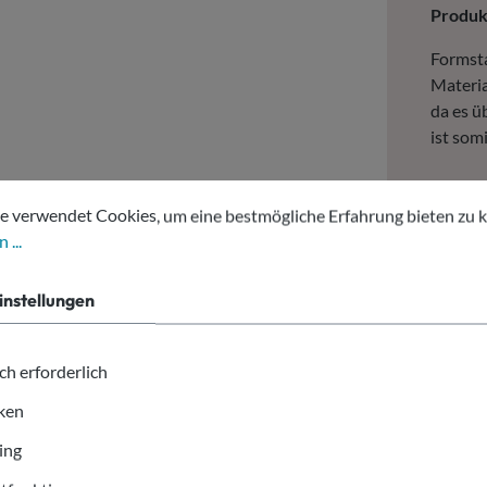
Produ
Formsta
Materia
da es ü
ist som
tellungen
erwendet Cookies, um eine bestmögliche Erfahrung bieten zu kön
E
e verwendet Cookies, um eine bestmögliche Erfahrung bieten zu 
b
 ...
g
instellungen
Durch g
Trinkbe
Geträn
ch erforderlich
iken
ing