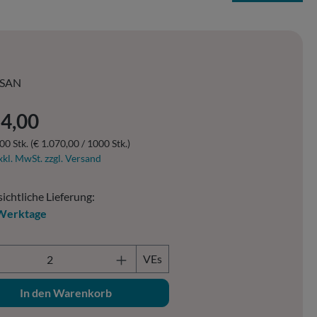
SAN
er Preis:
14,00
00 Stk.
(€ 1.070,00 / 1000 Stk.)
xkl. MwSt. zzgl. Versand
ichtliche Lieferung:
Werktage
ukt Anzahl: Gib den gewünschten Wert ein o
VEs
In den Warenkorb