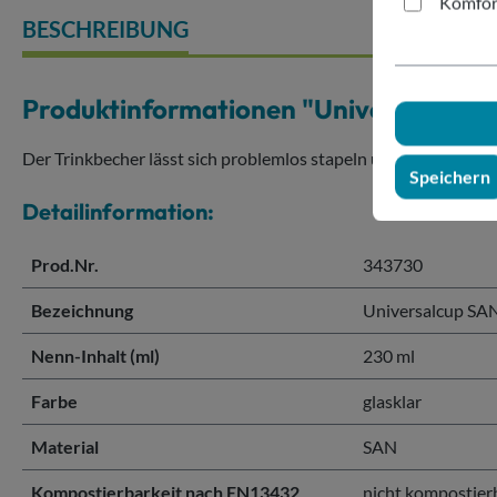
Komfor
BESCHREIBUNG
Produktinformationen "Universalcup 
Der Trinkbecher lässt sich problemlos stapeln und handhaben.
Speichern
Detailinformation:
Prod.Nr.
343730
Bezeichnung
Universalcup SA
Nenn-Inhalt (ml)
230 ml
Farbe
glasklar
Material
SAN
Kompostierbarkeit nach EN13432
nicht kompostier