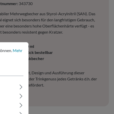
ktnummer:
343730
biler Mehrwegbecher aus Styrol-Acrylnitril (SAN). Das
l eignet sich besonders für den langfristigen Gebrauch,
ber eine besonders hohe Oberflächenhärte verfügt - es
it besonders resistent gegen Kratzer.
nen.
Mehr Informationen ...
ichstrich bei 230 ml
können.
Mehr
ereits ab 400 Stück bestellbar
lasähnlicher Trinkbecher
ebotene Klarheit, Design und Ausführung dieser
cher erhöht sich der Trinkgenuss jedes Getränks d.h. der
kekonsum wird gefördert.