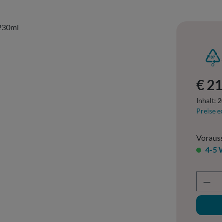
Regulär
€ 2
Inhalt:
2
Preise e
Vorauss
4-5 
Prod