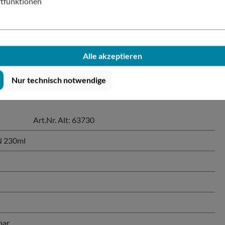
tfunktionen
SAN 230ml"
Alle akzeptieren
 SAN-Becher sind besonders reinigungsfreundlich (geschirrspülma
Nur technisch notwendige
Art.Nr. Alt: 63730
N 230ml
bar