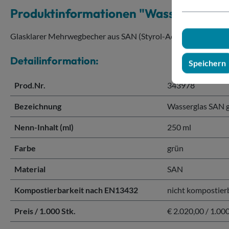
Produktinformationen "Wasserglas S
Glasklarer Mehrwegbecher aus SAN (Styrol-Acrylnitri)
Detailinformation:
Speichern
Prod.Nr.
343978
Bezeichnung
Wasserglas SAN 
Nenn-Inhalt (ml)
250 ml
Farbe
grün
Material
SAN
Kompostierbarkeit nach EN13432
nicht kompostier
Preis / 1.000 Stk.
€ 2.020,00 / 1.000