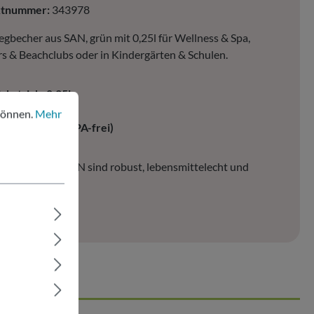
ktnummer:
343978
becher aus SAN, grün mit 0,25l für Wellness & Spa,
s & Beachclubs oder in Kindergärten & Schulen.
ichstrich: 0,25l
nen.
Mehr Informationen ...
21 Stk. pro VPE
können.
Mehr
aterial: SAN (BPA-frei)
becher aus SAN sind robust, lebensmittelecht und
verwendbar.