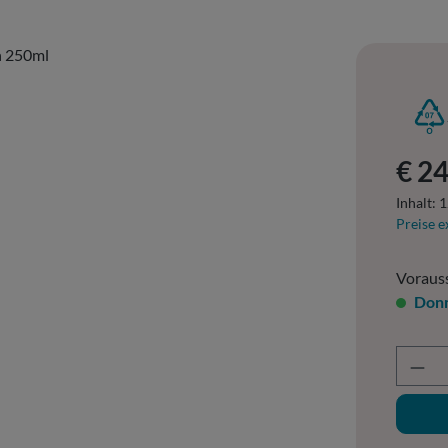
Regulär
€ 2
Inhalt:
1
Preise e
Vorauss
Donn
Prod