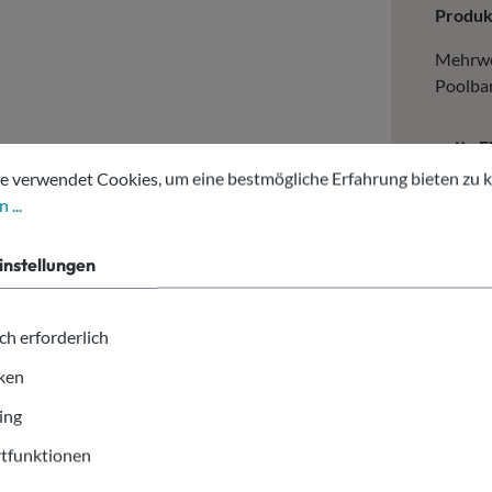
Produ
Mehrweg
Poolbar
E
tellungen
erwendet Cookies, um eine bestmögliche Erfahrung bieten zu kön
1
e verwendet Cookies, um eine bestmögliche Erfahrung bieten zu 
M
 ...
Mehrweg
instellungen
wieder
ch erforderlich
iken
ing
tfunktionen