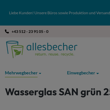
 Hauptinhalt springen
Zur Suche springen
Zur Hauptnavigation springen
Liebe Kunden! Unsere Büros sowie Produktion und Versandla
+43 512 - 23 91 05 - 0
Mehrwegbecher
Einwegbecher
Wasserglas SAN grün 