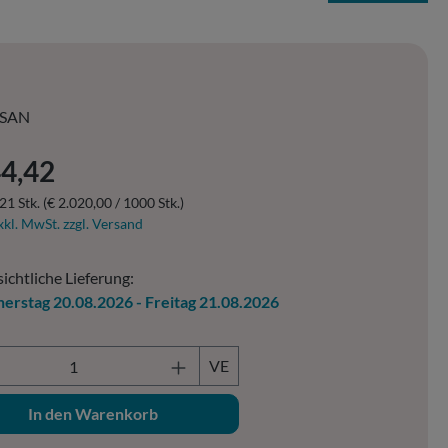
SAN
er Preis:
44,42
21 Stk.
(€ 2.020,00 / 1000 Stk.)
xkl. MwSt. zzgl. Versand
ichtliche Lieferung:
erstag 20.08.2026 - Freitag 21.08.2026
ukt Anzahl: Gib den gewünschten Wert ein o
VE
In den Warenkorb