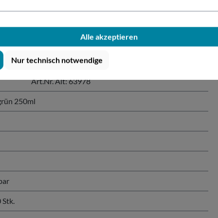
AN grün 250ml"
Alle akzeptieren
Nur technisch notwendige
Art.Nr. Alt: 63978
grün 250ml
bar
 Stk.