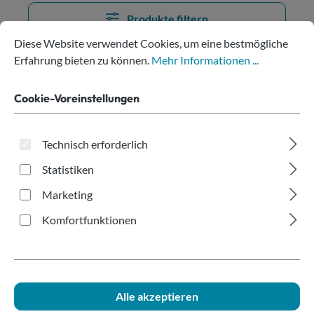
Produkte filtern
Cookie-Voreinstellungen
Diese Website verwendet Cookies, um eine bestmögliche Erfahru
Diese Website verwendet Cookies, um eine bestmögliche
Erfahrung bieten zu können.
Mehr Informationen ...
Keine Produkte gefunden.
Cookie-Voreinstellungen
Technisch erforderlich
Statistiken
Hilfe bei der Produktwahl?
Marketing
Komfortfunktionen
Alle akzeptieren