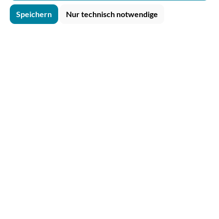
Speichern
Nur technisch notwendige
Deine Vorteile bei
allesbecher
Persönlicher
Kundenservice
+43 512 239105-0