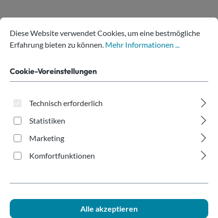
Cookie-Voreinstellungen
Diese Website verwendet Cookies, um eine bestmögliche Erfahru
Diese Website verwendet Cookies, um eine bestmögliche
Produkte filtern
Erfahrung bieten zu können.
Mehr Informationen ...
Cookie-Voreinstellungen
Keine Produkte gefunden.
Technisch erforderlich
Statistiken
Marketing
Hilfe bei der Produktwahl?
Komfortfunktionen
Alle akzeptieren