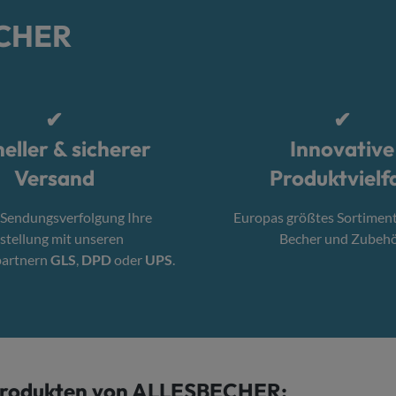
ECHER
✔
✔
eller & sicherer
Innovative
Versand
Produktvielfa
 Sendungsverfolgung Ihre
Europas größtes Sortimen
stellung mit unseren
Becher und Zubehö
partnern
GLS
,
DPD
oder
UPS
.
 Produkten von ALLESBECHER: