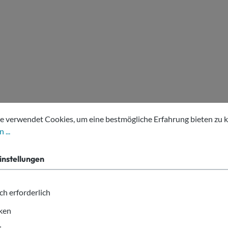
tellungen
erwendet Cookies, um eine bestmögliche Erfahrung bieten zu kön
e verwendet Cookies, um eine bestmögliche Erfahrung bieten zu 
 ...
instellungen
ch erforderlich
iken