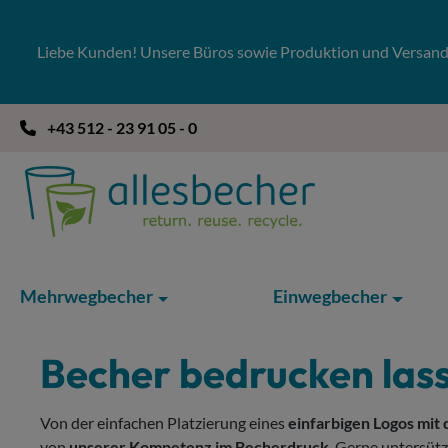
 Hauptinhalt springen
Zur Suche springen
Zur Hauptnavigation springen
Liebe Kunden! Unsere Büros sowie Produktion und Versandla
+43 512 - 23 91 05 - 0
Mehrwegbecher
Einwegbecher
Becher bedrucken lass
Von der einfachen Platzierung eines
einfarbigen Logos mit
von
unserer Kompetenz im Becherdruck
. Gerne untersüt