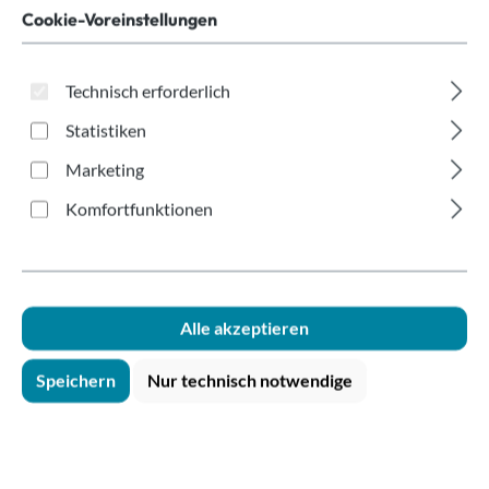
by Cup Ø 70,3mm
Cookie-Voreinstellungen
Technisch erforderlich
Statistiken
Marketing
Bildergalerie überspringen
Komfortfunktionen
Alle akzeptieren
Speichern
Nur technisch notwendige