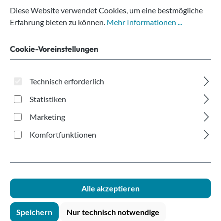
Papierbecher Vending
Diese Website verwendet Cookies, um eine bestmögliche
weiß 180ml
Erfahrung bieten zu können.
Mehr Informationen ...
recycelbar
Cookie-Voreinstellungen
Technisch erforderlich
Statistiken
Marketing
Bildergalerie überspringen
Komfortfunktionen
Alle akzeptieren
Speichern
Nur technisch notwendige