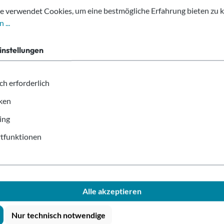
e verwendet Cookies, um eine bestmögliche Erfahrung bieten zu 
r Solo Style Ø80mm 90cm"
 ...
tstoffröhre und schrägem Einwurfloch.
instellungen
ch erforderlich
iken
olo Style Ø80mm 90cm
ing
tikbecher
tfunktionen
Alle akzeptieren
Nur technisch notwendige