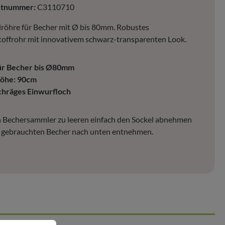
ktnummer:
C3110710
öhre für Becher mit Ø bis 80mm. Robustes
offrohr mit innovativem schwarz-transparenten Look.
ür Becher bis Ø80mm
öhe: 90cm
chräges Einwurfloch
 Bechersammler zu leeren einfach den Sockel abnehmen
e gebrauchten Becher nach unten entnehmen.
nen.
Mehr Informationen ...