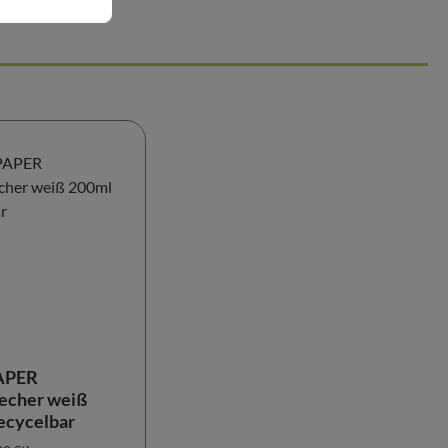
APER
echer weiß
ecycelbar