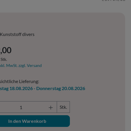
Kunststoff divers
er Preis:
,00
 Stk.
xkl. MwSt. zzgl. Versand
ichtliche Lieferung:
stag 18.08.2026 - Donnerstag 20.08.2026
ukt Anzahl: Gib den gewünschten Wert ein o
Stk.
In den Warenkorb