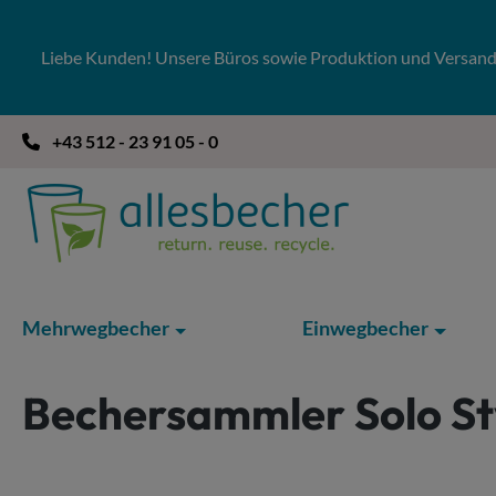
 Hauptinhalt springen
Zur Suche springen
Zur Hauptnavigation springen
Liebe Kunden! Unsere Büros sowie Produktion und Versandla
+43 512 - 23 91 05 - 0
Mehrwegbecher
Einwegbecher
Bechersammler Solo 