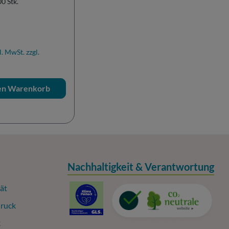
0 Stk.
r Preis:
l. MwSt. zzgl.
den Warenkorb
Nachhaltigkeit & Verantwortung
ät
ruck
k