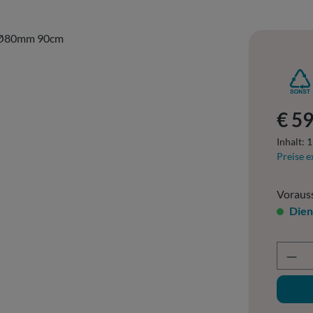
Regulär
€ 59
Inhalt:
1
Preise e
Vorauss
Dien
Prod