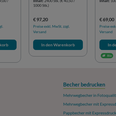
9,00 /
Inhalt:
2400 Stk.
(€ 40,50 /
Inhalt:
100
1000 Stk.)
Regulärer Preis:
Reguläre
€ 97,20
€ 69,00
gl.
Preise exkl. MwSt. zzgl.
Preise exk
Versand
Versand
korb
In den Warenkorb
In 
Bio
Becher bedrucken
Mehrwegbecher in Fotoqualit
Mehrwegbecher mit Expressd
Pappbecher mit Expressdruc