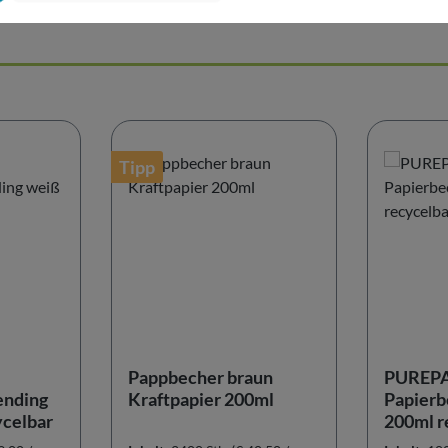
Tipp
Pappbecher braun
PUREP
ending
Kraftpapier 200ml
Papierb
ycelbar
200ml r