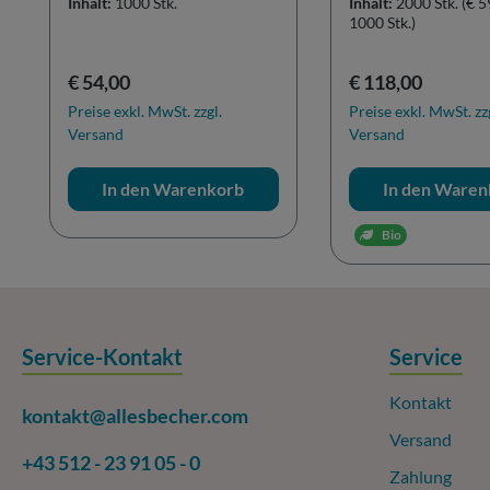
Inhalt:
1000 Stk.
Inhalt:
2000 Stk.
(€ 5
1000 Stk.)
Regulärer Preis:
Regulärer Preis:
€ 54,00
€ 118,00
Preise exkl. MwSt. zzgl.
Preise exkl. MwSt. zz
Versand
Versand
In den Warenkorb
In den Waren
Bio
Service-Kontakt
Service
Kontakt
kontakt@allesbecher.com
Versand
+43 512 - 23 91 05 - 0
Zahlung