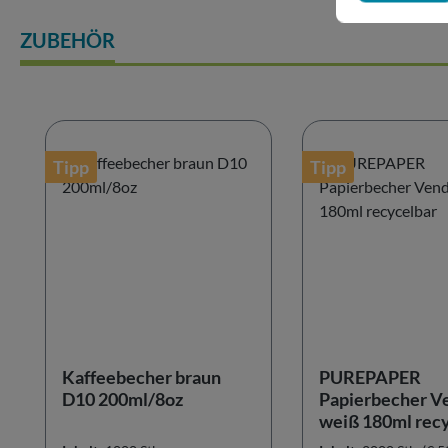
ZUBEHÖR
Produktgalerie überspringen
Tipp
Tipp
Kaffeebecher braun
PUREPAPER
D10 200ml/8oz
Papierbecher V
weiß 180ml rec