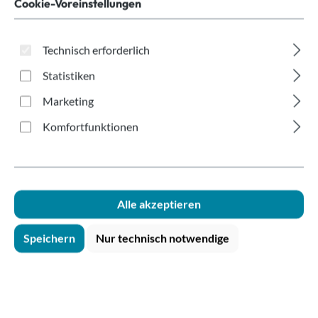
Aluminium PRO
Cookie-Voreinstellungen
verkürzt 80-180ml
Technisch erforderlich
Statistiken
Marketing
Komfortfunktionen
Bildergalerie überspringen
Alle akzeptieren
Speichern
Nur technisch notwendige