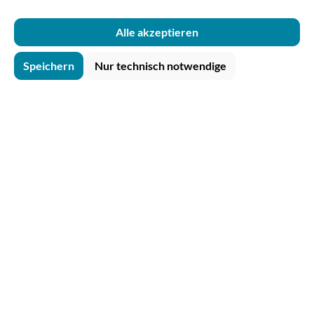
Alle akzeptieren
Speichern
Nur technisch notwendige
Tipp
PUREPAPER Papierbecher Vending weiß
180ml recycelbar
Inhalt:
2000 Stk.
(€ 59,00 / 1000 Stk.)