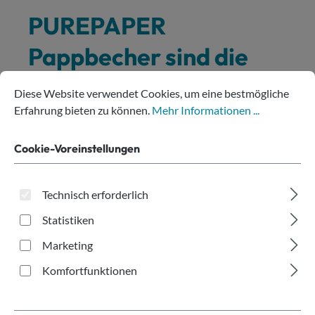
PUREPAPER
Pappbecher sind die
Cookie-Voreinstellungen
Diese Website verwendet Cookies, um eine bestmögliche Erfahru
nachhaltige
Diese Website verwendet Cookies, um eine bestmögliche
Erfahrung bieten zu können.
Mehr Informationen ...
Alternative:
Cookie-Voreinstellungen
recycelbar
✓
kompostierbar
✓
biologisch abbaubar
✓
Technisch erforderlich
plastikfrei nach SUPD
✓
Statistiken
hergestellt in Europa
✓
Marketing
Komfortfunktionen
Produkte filtern