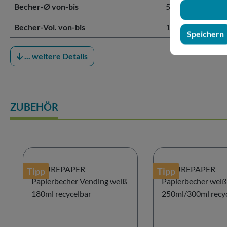
Becher-Ø von-bis
58,00 - 80,00 mm
Becher-Vol. von-bis
180 - 300 ml
Speichern
... weitere Details
ZUBEHÖR
Produktgalerie überspringen
Tipp
Tipp