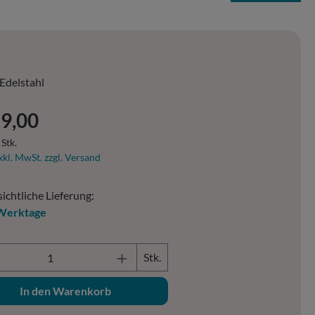
Edelstahl
er Preis:
29,00
 Stk.
xkl. MwSt. zzgl. Versand
ichtliche Lieferung:
Werktage
ukt Anzahl: Gib den gewünschten Wert ein o
Stk.
In den Warenkorb