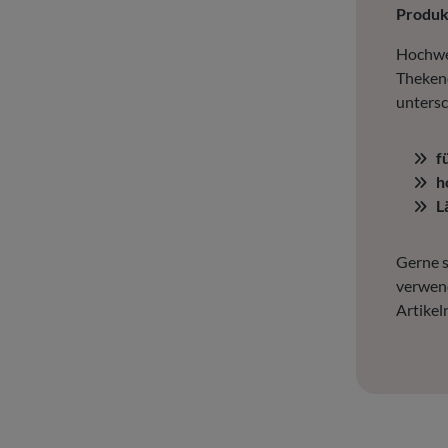
Produ
Hochwer
Thekene
untersc
f
h
L
Gerne s
verwend
Artike