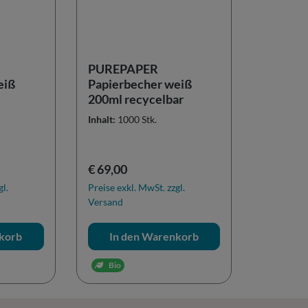
PUREPAPER
eiß
Papierbecher weiß
200ml recycelbar
Inhalt:
1000 Stk.
Regulärer Preis:
€ 69,00
gl.
Preise exkl. MwSt. zzgl.
Versand
korb
In den Warenkorb
Bio