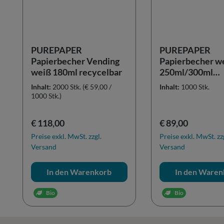
PUREPAPER
PUREPAPER
Papierbecher Vending
Papierbecher w
weiß 180ml recycelbar
250ml/300ml
recycelbar
Inhalt:
2000 Stk.
(€ 59,00 /
Inhalt:
1000 Stk.
1000 Stk.)
Regulärer Preis:
Regulärer Preis:
€ 118,00
€ 89,00
Preise exkl. MwSt. zzgl.
Preise exkl. MwSt. zz
Versand
Versand
In den Warenkorb
In den Waren
Bio
Bio