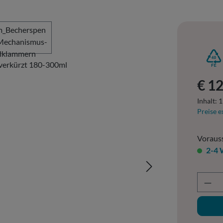
Regulär
€ 1
Inhalt:
1
Preise e
Vorauss
2-4 
Prod