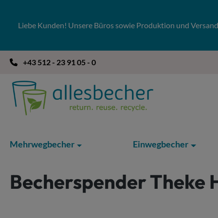
 Hauptinhalt springen
Zur Suche springen
Zur Hauptnavigation springen
Liebe Kunden! Unsere Büros sowie Produktion und Versandla
+43 512 - 23 91 05 - 0
Mehrwegbecher
Einwegbecher
Becherspender Theke H