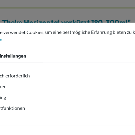
 Theke Horizontal verkürzt 180-300ml"
tellungen
erwendet Cookies, um eine bestmögliche Erfahrung bieten zu kön
e verwendet Cookies, um eine bestmögliche Erfahrung bieten zu 
neinbau.
 ...
instellungen
Art.Nr. Alt: 43502 TH
ch erforderlich
eke Horizontal verkürzt 180-300ml
iken
ing
tfunktionen