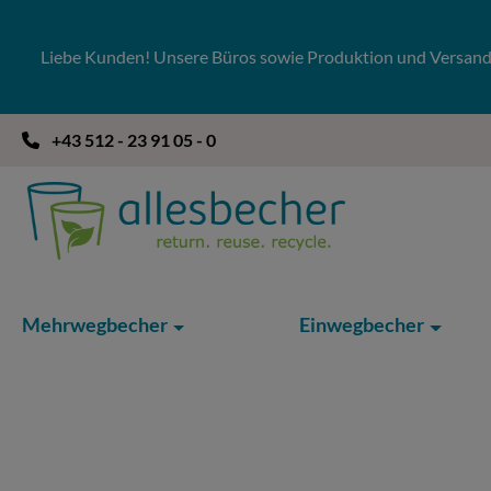
 Hauptinhalt springen
Zur Suche springen
Zur Hauptnavigation springen
Liebe Kunden! Unsere Büros sowie Produktion und Versandla
+43 512 - 23 91 05 - 0
Mehrwegbecher
Einwegbecher