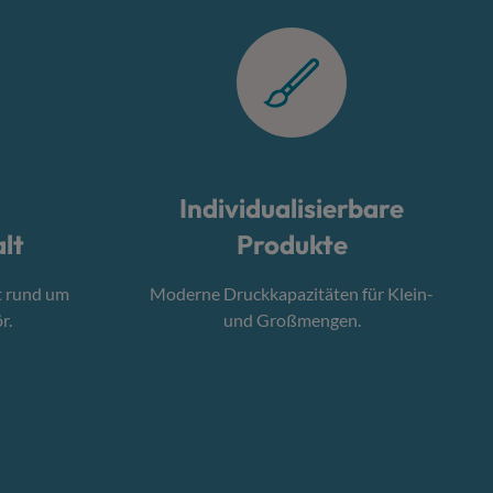
Individualisierbare
lt
Produkte
t rund um
Moderne Druckkapazitäten für Klein-
r.
und Großmengen.