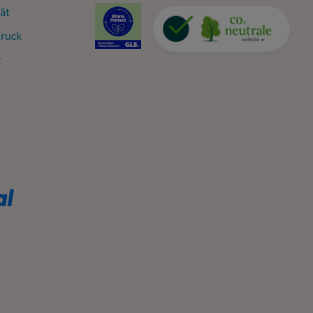
ät
ruck
k