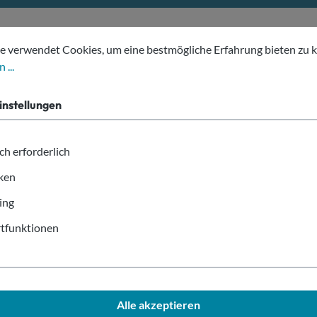
tellungen
erwendet Cookies, um eine bestmögliche Erfahrung bieten zu kön
e verwendet Cookies, um eine bestmögliche Erfahrung bieten zu 
 ...
hs Top-Marken vertrauen Pro
instellungen
allesbecher
ch erforderlich
iken
ing
tfunktionen
Alle akzeptieren