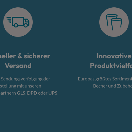
eller & sicherer
Innovative
Versand
Produktvielfa
 Sendungsverfolgung der
Europas größtes Sortimen
stellung mit unseren
Becher und Zubehö
partnern
GLS
,
DPD
oder
UPS
.